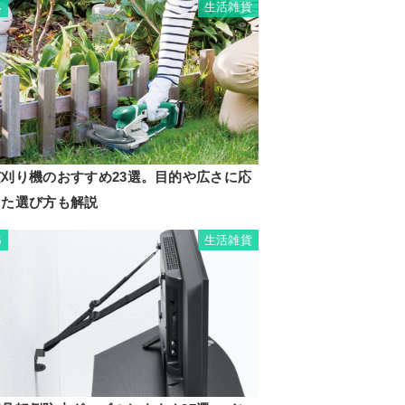
生活雑貨
4
芝刈り機のおすすめ23選。目的や広さに応
じた選び方も解説
生活雑貨
5