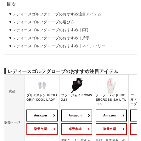
目次
レディースゴルフグローブのおすすめ注目アイテム
レディースゴルフグローブの選び方
レディースゴルフグローブのおすすめ｜両手
レディースゴルフグローブのおすすめ｜片手
レディースゴルフグローブのおすすめ｜ネイルフリー
レディースゴルフグローブのおすすめ注目アイテム
商品
ブリヂストン ULTRA
フットジョイ FGWW
テーラーメイド INT
パーリ
GRIP COOL LADY
X24
ERCROSS 4.0-L TL
皮ネイ
935
ーブ
Amazon
Amazon
Amazon
A
販売ページ
楽天市場
楽天市場
楽天市場
平部分：人工皮革＋
甲部：合成皮革・ポ