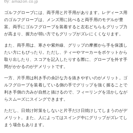
By:
amazon.co.jp
ゴルフグローブには、両手用と片手用があります。レディース用
のゴルフグローブは、メンズ用に比べると両手用のモデルが豊
富。両手にゴルフグローブを装着すると左右どちらもグリップ力
が高まり、握力が弱い方でもグリップがズレにくくなります。
また、両手用は、寒さや紫外線、グリップの摩擦から手を保護し
たい方にもぴったり。ただし、ティーやマーカーをポケットから
取り出したり、スコアを記入したりする際に、グローブを外す手
間がかかるのがデメリットです。
一方、片手用は利き手の余計な力を抜きやすいのがメリット。ゴ
ルフグローブを装着している側の手でグリップを強く握ることで
利き手側の力みが自然と抜けるので、フィーリングを活かしなが
らスムーズにスイングできます。
ただし、日焼け対策をしないと片手だけ日焼けしてしまうのがデ
メリット。また、人によってはスイング中にグリップがズレてし
まう場合もあります。