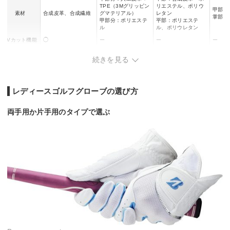
TPE（3Mグリッピン
リエステル、ポリウ
甲部：
素材
合成皮革、合成繊維
グマテリアル）
レタン
掌部：
甲部分：ポリエステ
平部：ポリエステ
ル
ル、ポリウレタン
UVカット機能
◯
ー
ー
ー
防水加工
◯
◯
ー
ー
続きを見る
通気性・吸汗
◯
ー
ー
ー
速乾性
保温性
ー
◯
ー
ー
レディースゴルフグローブの選び方
両手用か片手用のタイプで選ぶ