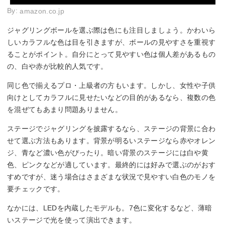
By:
amazon.co.jp
ジャグリングボールを選ぶ際は色にも注目しましょう。かわいら
しいカラフルな色は目を引きますが、ボールの見やすさを重視す
ることがポイント。自分にとって見やすい色は個人差があるもの
の、白や赤が比較的人気です。
同じ色で揃えるプロ・上級者の方もいます。しかし、女性や子供
向けとしてカラフルに見せたいなどの目的があるなら、複数の色
を混ぜてもあまり問題ありません。
ステージでジャグリングを披露するなら、ステージの背景に合わ
せて選ぶ方法もあります。背景が明るいステージなら赤やオレン
ジ、青など濃い色がぴったり。暗い背景のステージには白や黄
色、ピンクなどが適しています。最終的には好みで選ぶのがおす
すめですが、迷う場合はさまざまな状況で見やすい白色のモノを
要チェックです。
なかには、LEDを内蔵したモデルも。7色に変化するなど、薄暗
いステージで光を使って演出できます。