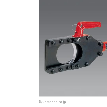
By:
amazon.co.jp