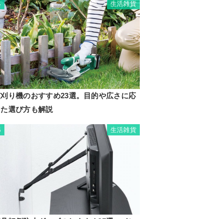
生活雑貨
4
芝刈り機のおすすめ23選。目的や広さに応
じた選び方も解説
生活雑貨
5