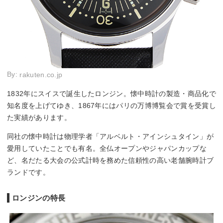
By:
rakuten.co.jp
1832年にスイスで誕生したロンジン。懐中時計の製造・商品化で
知名度を上げてゆき、1867年にはパリの万博博覧会で賞を受賞し
た実績があります。
同社の懐中時計は物理学者「アルベルト・アインシュタイン」が
愛用していたことでも有名。全仏オープンやジャパンカップな
ど、名だたる大会の公式計時を務めた信頼性の高い老舗腕時計ブ
ランドです。
ロンジンの特長