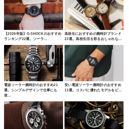
【2026年版】G-SHOCKのおすすめ
高校生におすすめの腕時計ブランド
ランキング22選。ソーラ…
23選。高校生活を彩るおしゃれな…
電波ソーラー腕時計のおすすめ21
安い電波ソーラー腕時計のおすすめ
選。シンプルデザインで仕事にも
13選。コスパに優れたモデルをピ…
使…