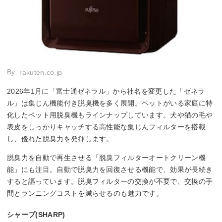
By:
rakuten.co.jp
2026年1月に「富士通ゼネラル」から社名を変更した「ゼネラ
ル」は集じん機能付き脱臭機を多く展開。ペットがいる家庭に特
化したペット用脱臭機もラインナップしています。犬や猫の毛や
表皮をしっかりキャッチする高性能な集じんフィルターを搭載
し、優れた脱臭力を発揮します。
脱臭力を自動で再生させる「脱臭フィルターオートクリーン機
能」にも注目。自動で脱臭力を回復させる機能で、効果が長続き
すると謳っています。脱臭フィルターの交換が不要で、交換の手
間とランニングコストを減らせるのも魅力です。
シャープ(SHARP)