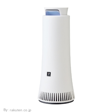
By:
rakuten.co.jp