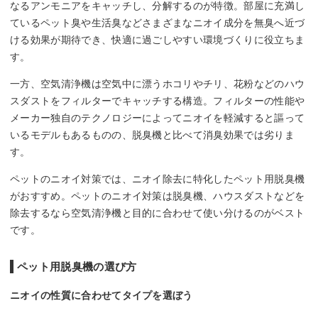
なるアンモニアをキャッチし、分解するのが特徴。部屋に充満し
ているペット臭や生活臭などさまざまなニオイ成分を無臭へ近づ
ける効果が期待でき、快適に過ごしやすい環境づくりに役立ちま
す。
一方、空気清浄機は空気中に漂うホコリやチリ、花粉などのハウ
スダストをフィルターでキャッチする構造。フィルターの性能や
メーカー独自のテクノロジーによってニオイを軽減すると謳って
いるモデルもあるものの、脱臭機と比べて消臭効果では劣りま
す。
ペットのニオイ対策では、ニオイ除去に特化したペット用脱臭機
がおすすめ。ペットのニオイ対策は脱臭機、ハウスダストなどを
除去するなら空気清浄機と目的に合わせて使い分けるのがベスト
です。
ペット用脱臭機の選び方
ニオイの性質に合わせてタイプを選ぼう