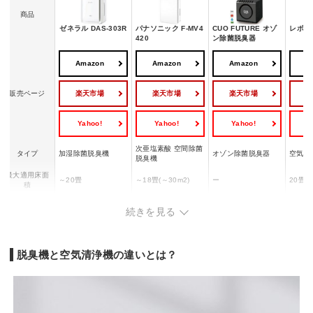
商品
ゼネラル DAS-303R
パナソニック F-MV4
CUO FUTURE オゾ
レボイト
420
ン除菌脱臭器
Amazon
Amazon
Amazon
A
楽天市場
楽天市場
楽天市場
販売ページ
Yahoo!
Yahoo!
Yahoo!
Y
次亜塩素酸 空間除菌
タイプ
加湿除菌脱臭機
オゾン除菌脱臭器
空気清
脱臭機
最大適用床面
～20畳
～18畳(～30m2)
ー
20畳(3
積
集じん方式
ファン式
ー
ー
ファン
続きを見る
除菌
〇
〇
〇
ー
幅x高さx奥行
300×446×276 mm
398×710×270 mm
9.5×12×8.5 cm
220×3
重量
6.2 kg
ー
400 g
ー
脱臭機と空気清浄機の違いとは？