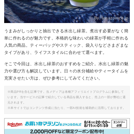
By:
amazon.co.jp
うまみがしっかりと抽出できる水出し緑茶。煮出す必要がなく簡
単に作れるのが魅力です。本格的な味わいの緑茶が手軽に作れる
人気の商品。ティーバッグやスティック、袋入りなどさまざまな
タイプがあり、ライフスタイルに合わせて選べます。
そこで今回は、水出し緑茶のおすすめをご紹介。水出し緑茶の魅
力や選び方も解説しています。日々の水分補給やティータイムを
充実させたい方は、ぜひ参考にしてみてください。
※商品PRを含む記事です。当メディアは各種アフィリエイトプログラムに参加して
います。当サービスの記事で紹介している商品を購入すると、売上の一部が弊社に還
元されます。
※本サイトではコンテンツ作成に当たり、一部AI技術を補助的に活用しております。