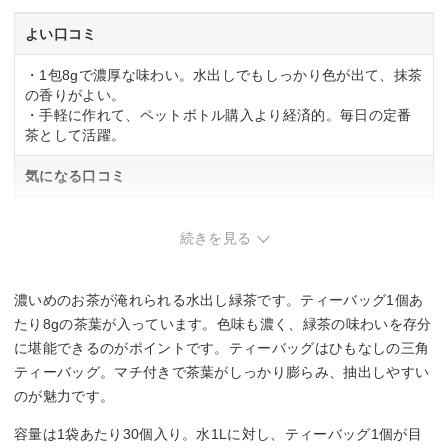
よい口コミ
・1包8gで濃厚な味わい。水出しでもしっかり色が出て、抹茶
の香りがよい。
・手軽に作れて、ペットボトル購入より経済的。毎日の定番
茶として活躍。
気になる口コミ
・水出しは抽出に時間がかかる。急ぎの場合は工夫が必要。
続きを見る
濃いめのお茶が淹れられる水出し緑茶です。ティーバッグ1個あ
たり8gの茶葉が入っています。色味も濃く、緑茶の味わいを存分
に堪能できるのがポイントです。ティーバッグはひもなしの三角
ティーバッグ。マチ付きで茶葉がしっかり膨らみ、抽出しやすい
のが魅力です。
容量は1袋あたり30個入り。水1Lに対し、ティーバッグ1個が目