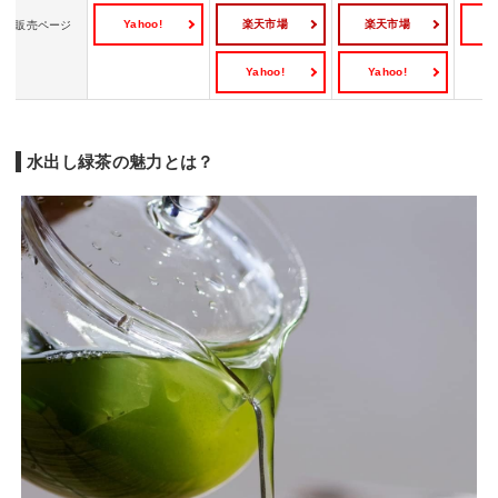
Yahoo!
楽天市場
楽天市場
Y
販売ページ
Yahoo!
Yahoo!
水出し緑茶の魅力とは？