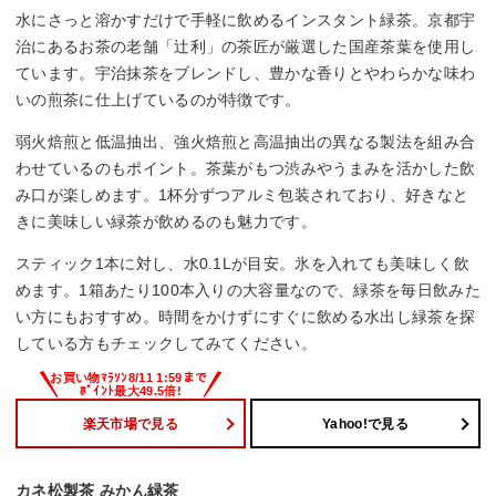
水にさっと溶かすだけで手軽に飲めるインスタント緑茶。京都宇
治にあるお茶の老舗「辻利」の茶匠が厳選した国産茶葉を使用し
ています。宇治抹茶をブレンドし、豊かな香りとやわらかな味わ
いの煎茶に仕上げているのが特徴です。
弱火焙煎と低温抽出、強火焙煎と高温抽出の異なる製法を組み合
わせているのもポイント。茶葉がもつ渋みやうまみを活かした飲
み口が楽しめます。1杯分ずつアルミ包装されており、好きなと
きに美味しい緑茶が飲めるのも魅力です。
スティック1本に対し、水0.1Lが目安。氷を入れても美味しく飲
めます。1箱あたり100本入りの大容量なので、緑茶を毎日飲みた
い方にもおすすめ。時間をかけずにすぐに飲める水出し緑茶を探
している方もチェックしてみてください。
楽天市場で見る
Yahoo!で見る
カネ松製茶 みかん緑茶