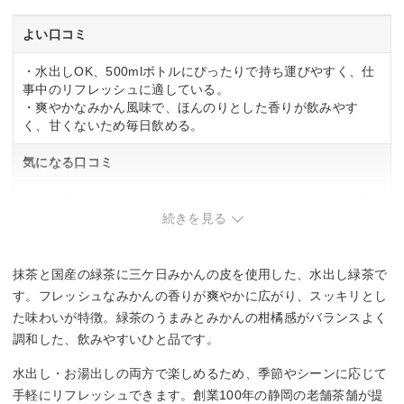
よい口コミ
・水出しOK、500mlボトルにぴったりで持ち運びやすく、仕
事中のリフレッシュに適している。
・爽やかなみかん風味で、ほんのりとした香りが飲みやす
く、甘くないため毎日飲める。
気になる口コミ
・水の量で濃淡が大きく変わり、好みの濃さに調整する手間
がかかる。
続きを見る
抹茶と国産の緑茶に三ケ日みかんの皮を使用した、水出し緑茶で
す。フレッシュなみかんの香りが爽やかに広がり、スッキリとし
た味わいが特徴。緑茶のうまみとみかんの柑橘感がバランスよく
調和した、飲みやすいひと品です。
水出し・お湯出しの両方で楽しめるため、季節やシーンに応じて
手軽にリフレッシュできます。創業100年の静岡の老舗茶舗が提