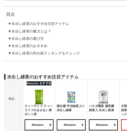
目次
水出し緑茶のおすすめ注目アイテム
水出し緑茶の魅力とは？
水出し緑茶の選び方
水出し緑茶のおすすめ
水出し緑茶の売れ筋ランキングをチェック
水出し緑茶のおすすめ注目アイテム
Amazon おすすめ
商品
ティーライフ ティー
国太楼 宇治抹茶入り
ハラダ製茶 源宗園
片岡物
ライフのまかない茶
水出し緑茶
抹茶入 水出し煎茶
抹茶入
ポット用
ック
Amazon
Amazon
Amazon