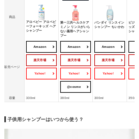
商品
アロベビー アロベビ
第一三共ヘルスケア
バンダイ リンスイン
ピジョ
ーフォーキッズ ヘア
ミノン リンスがいら
シャンプー ちいかわ
ッズ 
シャンプー
ない薬用ヘアシャン
シャン
プー
Amazon
Amazon
Amazon
A
楽天市場
楽天市場
楽天市場
販売ページ
Yahoo!
Yahoo!
Yahoo!
Y
@cosme
容量
330ml
380ml
300ml
350ml
子供用シャンプーはいつから使う？