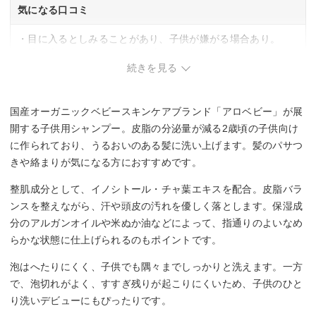
気になる口コミ
・目に入るとしみることがあり、子供が嫌がる場合あり。
・洗い上がりにキシキシ感を感じる可能性あり。
続きを見る
国産オーガニックベビースキンケアブランド「アロベビー」が展
開する子供用シャンプー。皮脂の分泌量が減る2歳頃の子供向け
に作られており、うるおいのある髪に洗い上げます。髪のパサつ
きや絡まりが気になる方におすすめです。
整肌成分として、イノシトール・チャ葉エキスを配合。皮脂バラ
ンスを整えながら、汗や頭皮の汚れを優しく落とします。保湿成
分のアルガンオイルや米ぬか油などによって、指通りのよいなめ
らかな状態に仕上げられるのもポイントです。
泡はへたりにくく、子供でも隅々までしっかりと洗えます。一方
で、泡切れがよく、すすぎ残りが起こりにくいため、子供のひと
り洗いデビューにもぴったりです。