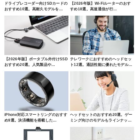
ドライブレコーダー向けSDカードの
【2026年版】Wi-Fiルーターのおす
おすすめ10選。高耐久モデルを…
すめ18選。高速通信が行…
【2026年版】ポータブル外付けSSD
テレワークにおすすめのヘッドセッ
おすすめ20選。人気製品や…
ト12選。通話性能に優れたモデル…
iPhone対応スマートリングのおすす
ヘッドセットのおすすめ20選。ゲー
め9選。決済機能を搭載した…
ミング向けのモデルもラインナッ…