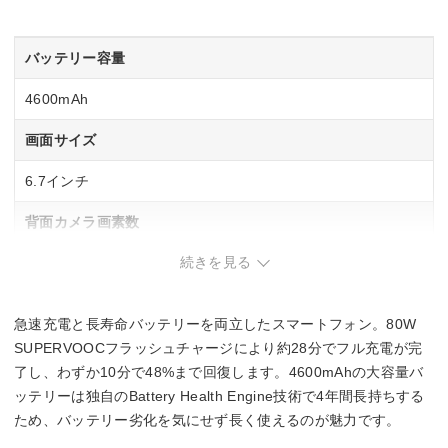
バッテリー容量
4600mAh
画面サイズ
6.7インチ
背面カメラ画素数
続きを見る
広角：約5000万画素
超広角：約800万画素
望遠：約3200万画素
急速充電と長寿命バッテリーを両立したスマートフォン。80W
重量
SUPERVOOCフラッシュチャージにより約28分でフル充電が完
了し、わずか10分で48%まで回復します。4600mAhの大容量バ
185g
ッテリーは独自のBattery Health Engine技術で4年間長持ちする
ため、バッテリー劣化を気にせず長く使えるのが魅力です。
おサイフケータイ/FeliCa