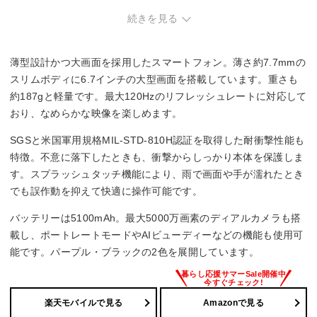
続きを見る
広角：約5000万画素
深度：約200万画素
薄型設計かつ大画面を採用したスマートフォン。薄さ約7.7mmの
重量
スリムボディに6.7インチの大型画面を搭載しています。重さも
187g
約187gと軽量です。最大120Hzのリフレッシュレートに対応して
おり、なめらかな映像を楽しめます。
おサイフケータイ/FeliCa
SGSと米国軍用規格MIL-STD-810H認証を取得した耐衝撃性能も
おサイフケータイ
特徴。不意に落下したときも、衝撃からしっかり本体を保護しま
す。スプラッシュタッチ機能により、雨で画面や手が濡れたとき
外部メモリタイプ
でも誤作動を抑えて快適に操作可能です。
microSDXCメモリーカード
バッテリーは5100mAh。最大5000万画素のディアルカメラも搭
載し、ポートレートモードやAIビューディーなどの機能も使用可
能です。パープル・ブラックの2色を展開しています。
楽天モバイルで見る
Amazonで見る