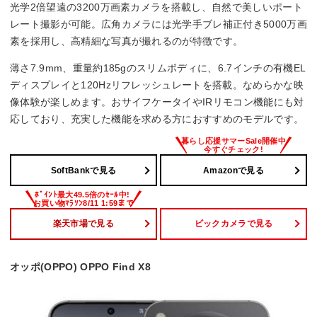
光学2倍望遠の3200万画素カメラを搭載し、自然で美しいポート
–
レート撮影が可能。広角カメラには光学手ブレ補正付き5000万画
素を採用し、高精細な写真が撮れるのが特徴です。
外部メモリタイプ
薄さ7.9mm、重量約185gのスリムボディに、6.7インチの有機EL
–
ディスプレイと120Hzリフレッシュレートを搭載。なめらかな映
像体験が楽しめます。おサイフケータイやIRリモコン機能にも対
応しており、充実した機能を求める方におすすめのモデルです。
SoftBankで見る
Amazonで見る
楽天市場で見る
ビックカメラで見る
オッポ(OPPO) OPPO Find X8