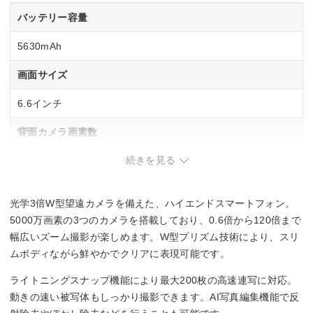
バッテリー容量
5630mAh
画面サイズ
6.6インチ
背面カメラ画素数
続きを見る
広角：約5000万画素
超広角：約5000万画素
望遠：約5000万画素
光学3倍W型望遠カメラを備えた、ハイエンドスマートフォン。
重量
5000万画素の3つのカメラを搭載しており、0.6倍から120倍まで
幅広いズーム撮影が楽しめます。W型プリズム技術により、スリ
193g
ムボディながら鮮やかでクリアに表現可能です。
おサイフケータイ/FeliCa
ライトニングスナップ機能により最大200枚の高速連写に対応。
動きの速い被写体もしっかり撮影できます。AI写真編集機能で反
–