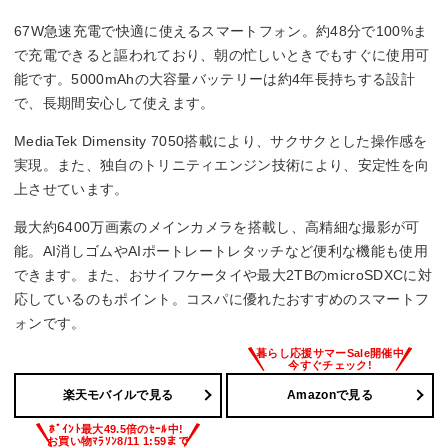
マクロ：約200万画素
67W急速充電で快適に使えるスマートフォン。約48分で100%ま
重量
で充電できると謳われており、朝の忙しいときでもすぐに使用可
能です。5000mAhの大容量バッテリーは約4年長持ちする設計
177g
で、長期間安心して使えます。
おサイフケータイ/FeliCa
MediaTek Dimensity 7050搭載により、サクサクとした操作感を
実現。また、独自のトリニティエンジン技術により、安定性を向
おサイフケータイ
上させています。
外部メモリタイプ
最大約6400万画素のメインカメラを搭載し、高精細な撮影が可
能。AI消しゴムやAIポートレートレタッチなど便利な機能も使用
microSDXCメモリーカード
できます。また、おサイフケータイや最大2TBのmicroSDXCに対
応しているのもポイント。コスパに優れたおすすめのスマートフ
ォンです。
楽天モバイルで見る
Amazonで見る