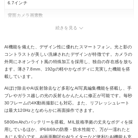
6.7インチ
背面カメラ画素数
続きを見る
広角：約5000万画素
超広角：約800万画素
マクロ：約200万画素
AI機能を備えた、デザイン性に優れたスマートフォン。光と影の
重量
コントラストが美しい洗練されたデザインが特徴です。カメラの
外周にネオンライト風の特殊加工を採用し、独自の存在感を放ち
192g
ます。薄さ7.8mm、192gの軽やかなボディに充実した機能を搭
載しています。
おサイフケータイ/FeliCa
AIぼけ除去やAI反射除去など多彩なAI写真編集機能を搭載し、手
おサイフケータイ
ブレやガラス越しの光の反射もかんたんに修正が可能です。毎秒
30フレームの4K動画撮影にも対応。また、リフレッシュレート
外部メモリタイプ
は最大120Hzとなめらかに画面操作できます。
microSDXCメモリーカード
5800mAhのバッテリーを搭載。MIL規格準拠の丈夫なボディを採
用しているほか、IP68/69の防塵・防水性能で、万が一濡れたと
きにも安心です。AI画面翻訳やAIライターなど便利なAI機能も充