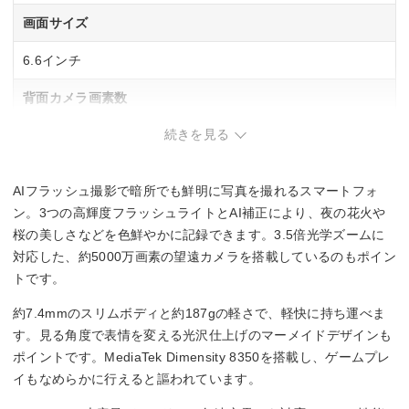
画面サイズ
6.6インチ
背面カメラ画素数
続きを見る
広角：約5000万画素
超広角：約5000万画素
望遠：約800万画素
AIフラッシュ撮影で暗所でも鮮明に写真を撮れるスマートフォ
重量
ン。3つの高輝度フラッシュライトとAI補正により、夜の花火や
桜の美しさなどを色鮮やかに記録できます。3.5倍光学ズームに
187g
対応した、約5000万画素の望遠カメラを搭載しているのもポイン
トです。
おサイフケータイ/FeliCa
約7.4mmのスリムボディと約187gの軽さで、軽快に持ち運べま
–
す。見る角度で表情を変える光沢仕上げのマーメイドデザインも
ポイントです。MediaTek Dimensity 8350を搭載し、ゲームプレ
外部メモリタイプ
イもなめらかに行えると謳われています。
–