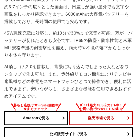
193g
約6.7インチの広々とした画面は、日差しが強い屋外でも文字や
画像をしっかり確認できます。6000mAhの大容量バッテリーを
おサイフケータイ/FeliCa
搭載しており、長時間の使用でも安心です。
–
45W急速充電に対応し、約19分で30%まで充電が可能。万が一バ
ッテリーが切れたときも安心です。IP65の防塵・防水性能と米軍
外部メモリタイプ
MIL規格準拠の耐衝撃性を備え、雨天時や不意の落下からしっか
り本体を守ります。
microSDXCメモリーカード
AI消しゴム2.0を搭載し、背景に写り込んでしまった人などをワ
ンタップで消去可能。また、赤外線リモコン機能によりテレビや
扇風機などの家電をスマートフォンひとつで操作でき、便利に活
用できます。安いながらも、さまざまな機能を使用できるおすす
めアイテムです。
Amazonで見る
楽天市場で見る
公式販売サイトで見る