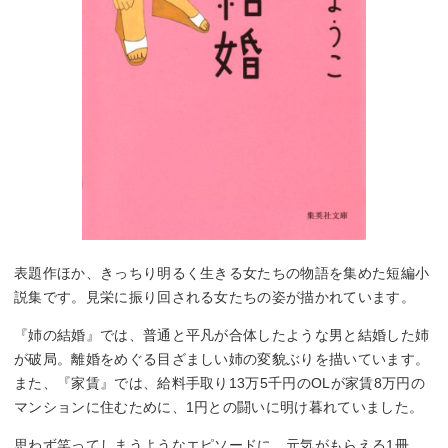
表題作ほか、きっちり明るく生きる女たちの物語を集めた短編小
説集です。見栄に振り回される女たちの姿が描かれています。
『姉の結婚』では、普通と平凡が合体したような男と結婚した姉
が破局。離婚をめぐる目ざましい姉の変貌ぶりを描いています。
また、『家賃』では、給料手取り13万5千円のOLが家賃8万円の
マンションに住むために、1円との闘いに明け暮れていました。
思わず笑ってしまうようなエピソードに、元気がもらえる1冊。