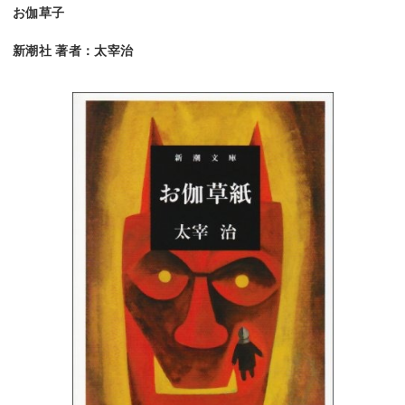
お伽草子
新潮社 著者：太宰治