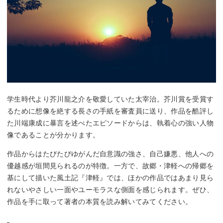
学生時代より芥川龍之介を敬愛していた太宰治。芥川賞を受賞す
るために想像を絶する長さの手紙を審査員に送り、作品を酷評し
た川端康成に暴言を述べたエピソードからは、執着心の強い人物
像であることが分かります。
作品からはたびたびゆがんだ自意識の強さ、自己嫌悪、他人への
優越感が垣間見られるのが特徴。一方で、故郷・津軽への帰郷を
基にして描いた風土記『津軽』では、ほかの作品ではあまり見ら
れないやさしい一面やユーモラスな側面を感じられます。ぜひ、
作品を手に取って著者の本質を読み解いてみてください。