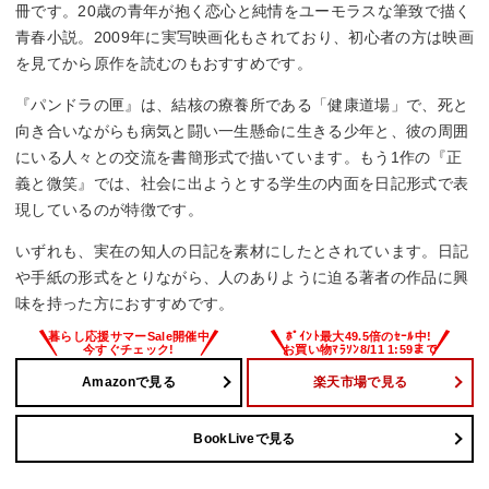
冊です。20歳の青年が抱く恋心と純情をユーモラスな筆致で描く
青春小説。2009年に実写映画化もされており、初心者の方は映画
を見てから原作を読むのもおすすめです。
『パンドラの匣』は、結核の療養所である「健康道場」で、死と
向き合いながらも病気と闘い一生懸命に生きる少年と、彼の周囲
にいる人々との交流を書簡形式で描いています。もう1作の『正
義と微笑』では、社会に出ようとする学生の内面を日記形式で表
現しているのが特徴です。
いずれも、実在の知人の日記を素材にしたとされています。日記
や手紙の形式をとりながら、人のありように迫る著者の作品に興
味を持った方におすすめです。
Amazonで見る
楽天市場で見る
BookLiveで見る