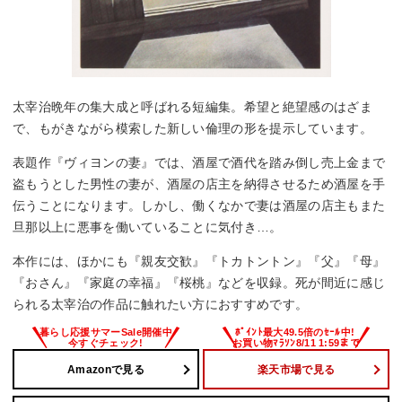
太宰治晩年の集大成と呼ばれる短編集。希望と絶望感のはざま
で、もがきながら模索した新しい倫理の形を提示しています。
表題作『ヴィヨンの妻』では、酒屋で酒代を踏み倒し売上金まで
盗もうとした男性の妻が、酒屋の店主を納得させるため酒屋を手
伝うことになります。しかし、働くなかで妻は酒屋の店主もまた
旦那以上に悪事を働いていることに気付き…。
本作には、ほかにも『親友交歓』『トカトントン』『父』『母』
『おさん』『家庭の幸福』『桜桃』などを収録。死が間近に感じ
られる太宰治の作品に触れたい方におすすめです。
Amazonで見る
楽天市場で見る