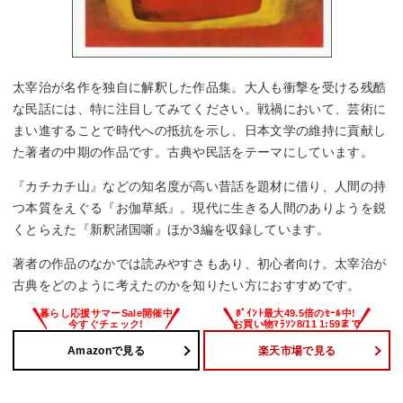
太宰治が名作を独自に解釈した作品集。大人も衝撃を受ける残酷
な民話には、特に注目してみてください。戦禍において、芸術に
まい進することで時代への抵抗を示し、日本文学の維持に貢献し
た著者の中期の作品です。古典や民話をテーマにしています。
『カチカチ山』などの知名度が高い昔話を題材に借り、人間の持
つ本質をえぐる『お伽草紙』。現代に生きる人間のありようを鋭
くとらえた『新釈諸国噺』ほか3編を収録しています。
著者の作品のなかでは読みやすさもあり、初心者向け。太宰治が
古典をどのように考えたのかを知りたい方におすすめです。
Amazonで見る
楽天市場で見る