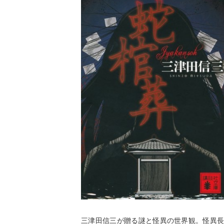
三津田信三が贈る謎と怪異の世界観。怪異長