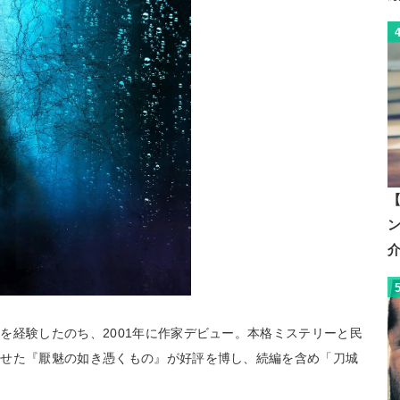
【
を経験したのち、2001年に作家デビュー。本格ミステリーと民
させた『厭魅の如き憑くもの』が好評を博し、続編を含め「刀城