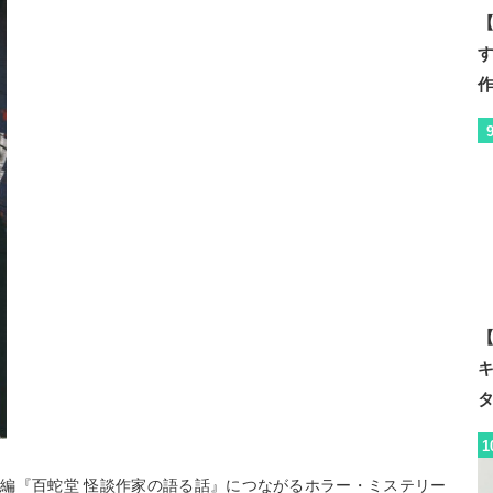
【
【
1
編『百蛇堂 怪談作家の語る話』につながるホラー・ミステリー