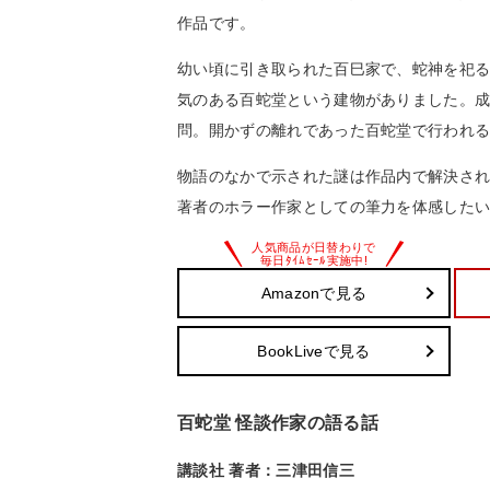
作品です。
幼い頃に引き取られた百巳家で、蛇神を祀
気のある百蛇堂という建物がありました。
問。開かずの離れであった百蛇堂で行われ
物語のなかで示された謎は作品内で解決さ
著者のホラー作家としての筆力を体感した
Amazonで見る
BookLiveで見る
百蛇堂 怪談作家の語る話
講談社 著者：三津田信三