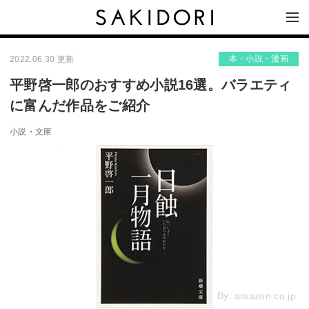
本・小説・漫画
2022.06.30 更新
平野啓一郎のおすすめ小説16選。バラエティ
に富んだ作品をご紹介
小説・文庫
By:
amazon.co.jp