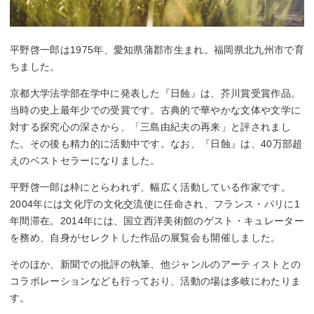
平野啓一郎は1975年、愛知県蒲郡市生まれ。福岡県北九州市で育
ちました。
京都大学法学部在学中に発表した『日蝕』は、芥川賞受賞作品。
当時の史上最年少での受賞です。古典的で華やかな文体や文学に
対する探究心の深さから、「三島由紀夫の再来」と評されまし
た。その後も精力的に活動中です。なお、『日蝕』は、40万部超
えのベストセラーになりました。
平野啓一郎は枠にとらわれず、幅広く活動している作家です。
2004年には文化庁の文化交流使に任命され、フランス・パリに1
年間滞在。2014年には、国立西洋美術館のゲスト・キュレーター
を務め、自身がセレクトした作品の展覧会も開催しました。
そのほか、新聞での批評の執筆、他ジャンルのアーティストとの
コラボレーションなども行っており、活動の場は多岐にわたりま
す。