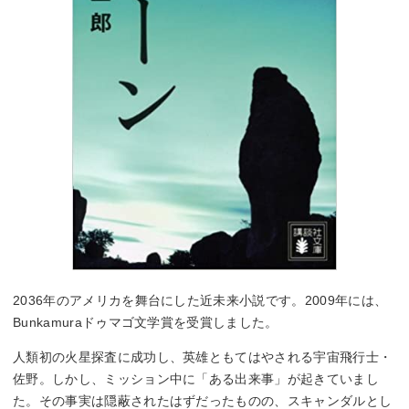
2036年のアメリカを舞台にした近未来小説です。2009年には、
Bunkamuraドゥマゴ文学賞を受賞しました。
人類初の火星探査に成功し、英雄ともてはやされる宇宙飛行士・
佐野。しかし、ミッション中に「ある出来事」が起きていまし
た。その事実は隠蔽されたはずだったものの、スキャンダルとし