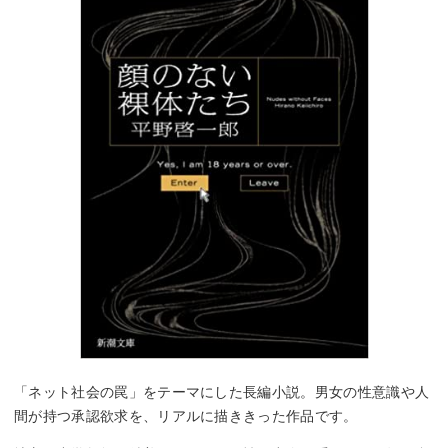
「ネット社会の罠」をテーマにした長編小説。男女の性意識や人
間が持つ承認欲求を、リアルに描ききった作品です。