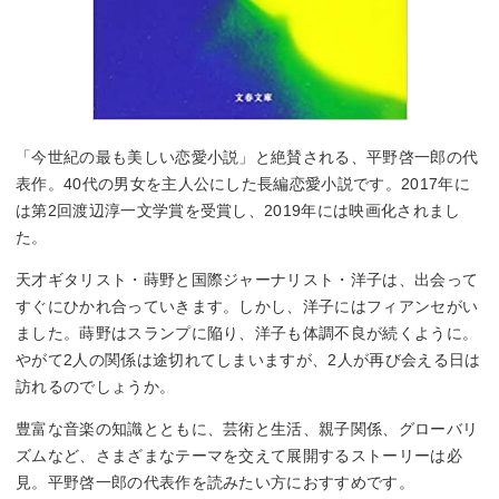
「今世紀の最も美しい恋愛小説」と絶賛される、平野啓一郎の代
表作。40代の男女を主人公にした長編恋愛小説です。2017年に
は第2回渡辺淳一文学賞を受賞し、2019年には映画化されまし
た。
天才ギタリスト・蒔野と国際ジャーナリスト・洋子は、出会って
すぐにひかれ合っていきます。しかし、洋子にはフィアンセがい
ました。蒔野はスランプに陥り、洋子も体調不良が続くように。
やがて2人の関係は途切れてしまいますが、2人が再び会える日は
訪れるのでしょうか。
豊富な音楽の知識とともに、芸術と生活、親子関係、グローバリ
ズムなど、さまざまなテーマを交えて展開するストーリーは必
見。平野啓一郎の代表作を読みたい方におすすめです。