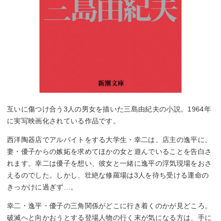
互いに傷つけ合う3人の男女を描いた三島由紀夫の小説。1964年
に実写映画化されている作品です。
西洋陶器店でアルバイトをする大学生・幸二は、店主の逸平に、
妻・優子からの嫉妬を求めてほかの女と遊んでいることを告白さ
れます。幸二は優子を想い、彼女と一緒に逸平の浮気現場をおさ
えるのでした。しかし、壮絶な修羅場は3人を待ち受ける運命の
きっかけに過ぎず…。
幸二・逸平・優子の三角関係がどこに行き着くのかが見どころ。
破滅へと向かおうとする登場人物の行く末が気になる方は、手に