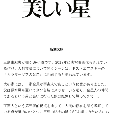
三島由紀夫が描くSF小説です。2017年に実写映画化もされてい
る作品。人類救済について問うシーンは、ドストエフスキーの
『カラマーゾフの兄弟』に匹敵すると謳われています。
大杉家には、一家全員が宇宙人であるという秘密がありました。
父は原水爆を憂いて米ソ首脳にメッセージを送り、金星人の仲間
であるという男と会いに行った娘は妊娠して帰ってきて…。
宇宙人という第三者的視点を通して、人間の存在を深く考察して
いる点が魅力のひとつ。三島由紀夫の描くSFを楽しみたい方にお