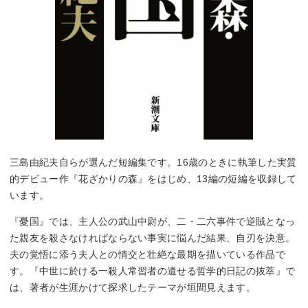
三島由紀夫自らが選んだ短編集です。16歳のときに執筆した実質
的デビュー作『花ざかりの森』をはじめ、13編の短編を収録して
います。
『憂国』では、主人公の武山中尉が、二・二六事件で逆賊となっ
た親友を殺さなければならない事実に悩んだ結果、自刃を決意。
夫の覚悟に添う夫人との情交と壮絶な最期を描いている作品で
す。『中世に於ける一殺人常習者の遺せる哲学的日記の抜萃』で
は、著者が生涯かけて探求したテーマが垣間見えます。