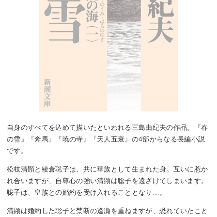
自身のすべてを込めて描いたといわれる三島由紀夫の作品。『春
の雪』『奔馬』『暁の寺』『天人五衰』の4部からなる長編小説
です。
松枝清顕と綾倉聡子は、共に華族として生まれた身。互いに惹か
れ合いますが、自尊心の強い清顕は聡子を遠ざけてしまいます。
聡子は、皇族との婚約を受け入れることとなり…。
清顕は婚約した聡子と禁断の逢瀬を重ねますが、恐れていたこと