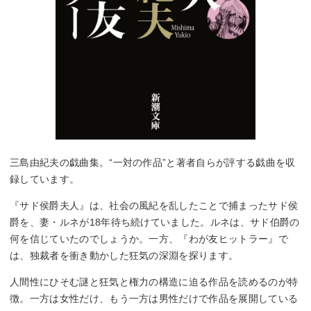
三島由紀夫の戯曲集。“一対の作品”と著者自らが評する戯曲を収
録しています。
『サド侯爵夫人』は、社会の風紀を乱したことで捕まったサド侯
爵を、妻・ルネが18年待ち続けていました。ルネは、サド伯爵の
何を信じていたのでしょうか。一方、『わが友ヒットラー』で
は、独裁者を衝き動かした狂気の深淵を探ります。
人間性にひそむ謎と狂気と権力の構造に迫る作品を読めるのが特
徴。一方は女性だけ、もう一方は男性だけで作品を展開している