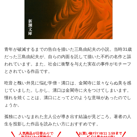
青年が破滅するまでの告白を描いた三島由紀夫の小説。当時31歳
だった三島由紀夫が、自らの内面を託して描いた不朽の名作と謳
われています。また、社会に衝撃を与えた実在の事件がモチーフ
とされている作品です。
吃音と醜い外見に悩む学僧・溝口は、金閣寺に並々ならぬ美を感
じていました。しかし、溝口は金閣寺に火をつけてしまいます。
憧れを焼くことは、溝口にとってどのような意味があったのでし
ょうか。
孤独にさいなまれた主人公が導き出す結論が見どころ。著者の人
生を投影した作品を読みたい方におすすめです。