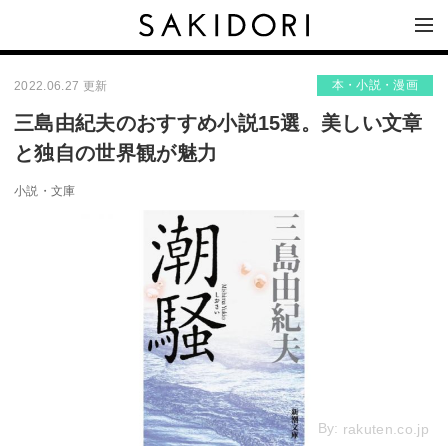
本・小説・漫画
2022.06.27 更新
三島由紀夫のおすすめ小説15選。美しい文章
と独自の世界観が魅力
小説・文庫
By:
rakuten.co.jp