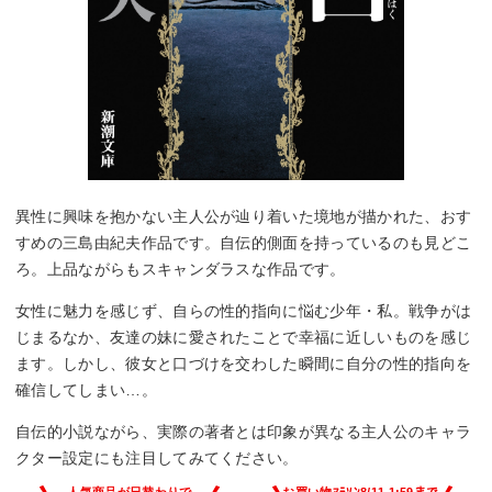
異性に興味を抱かない主人公が辿り着いた境地が描かれた、おす
すめの三島由紀夫作品です。自伝的側面を持っているのも見どこ
ろ。上品ながらもスキャンダラスな作品です。
女性に魅力を感じず、自らの性的指向に悩む少年・私。戦争がは
じまるなか、友達の妹に愛されたことで幸福に近しいものを感じ
ます。しかし、彼女と口づけを交わした瞬間に自分の性的指向を
確信してしまい…。
自伝的小説ながら、実際の著者とは印象が異なる主人公のキャラ
クター設定にも注目してみてください。