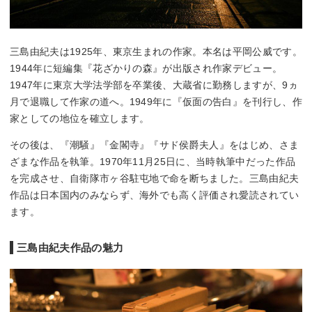
三島由紀夫は1925年、東京生まれの作家。本名は平岡公威です。
1944年に短編集『花ざかりの森』が出版され作家デビュー。
1947年に東京大学法学部を卒業後、大蔵省に勤務しますが、9ヵ
月で退職して作家の道へ。1949年に『仮面の告白』を刊行し、作
家としての地位を確立します。
その後は、『潮騒』『金閣寺』『サド侯爵夫人』をはじめ、さま
ざまな作品を執筆。1970年11月25日に、当時執筆中だった作品
を完成させ、自衛隊市ヶ谷駐屯地で命を断ちました。三島由紀夫
作品は日本国内のみならず、海外でも高く評価され愛読されてい
ます。
三島由紀夫作品の魅力