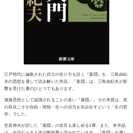
江戸時代に編集された武士の在り方を説く『葉隠』を、三島由紀
夫の思想を通して読み解いた作品。『葉隠』は、三島由紀夫が影
響を受けた書のひとつでもあります。
過激思想として認識されることの多い『葉隠』。その本質は、死
の存在こそが自由・情熱・生への活力を生み出すという「生の哲
学」でした。
笠原伸夫が訳した『葉隠』の名言も楽しめる1冊。また、本作品
は、今読むべき人生の教科書と謳われています。『葉隠』を通し