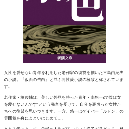
女性を愛せない青年を利用した老作家の復讐を描いた三島由紀夫
の小説。『仮面の告白』と並ぶ同性愛小説の極致と称されていま
す。
老作家・檜俊輔は、美しい外見を持った青年・南悠一の“僕は女
を愛せないんです”という発言を受けて、自分を裏切った女性た
ちへの復讐を思いつきます。一方、悠一はゲイバー「ルドン」の
雰囲気を身にまといはじめて…。