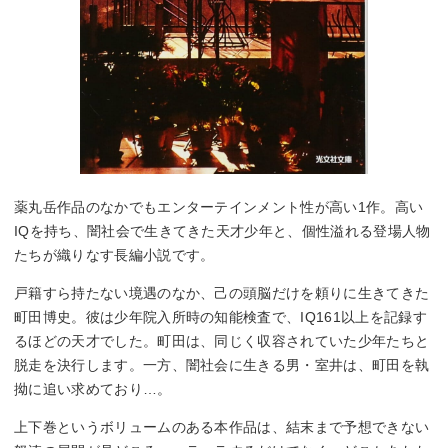
薬丸岳作品のなかでもエンターテインメント性が高い1作。高い
IQを持ち、闇社会で生きてきた天才少年と、個性溢れる登場人物
たちが織りなす長編小説です。
戸籍すら持たない境遇のなか、己の頭脳だけを頼りに生きてきた
町田博史。彼は少年院入所時の知能検査で、IQ161以上を記録す
るほどの天才でした。町田は、同じく収容されていた少年たちと
脱走を決行します。一方、闇社会に生きる男・室井は、町田を執
拗に追い求めており…。
上下巻というボリュームのある本作品は、結末まで予想できない