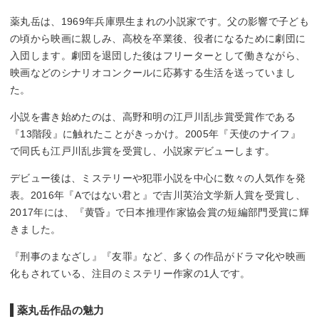
薬丸岳は、1969年兵庫県生まれの小説家です。父の影響で子ども
の頃から映画に親しみ、高校を卒業後、役者になるために劇団に
入団します。劇団を退団した後はフリーターとして働きながら、
映画などのシナリオコンクールに応募する生活を送っていまし
た。
小説を書き始めたのは、高野和明の江戸川乱歩賞受賞作である
『13階段』に触れたことがきっかけ。2005年『天使のナイフ』
で同氏も江戸川乱歩賞を受賞し、小説家デビューします。
デビュー後は、ミステリーや犯罪小説を中心に数々の人気作を発
表。2016年『Aではない君と』で吉川英治文学新人賞を受賞し、
2017年には、『黄昏』で日本推理作家協会賞の短編部門受賞に輝
きました。
『刑事のまなざし』『友罪』など、多くの作品がドラマ化や映画
化もされている、注目のミステリー作家の1人です。
薬丸岳作品の魅力