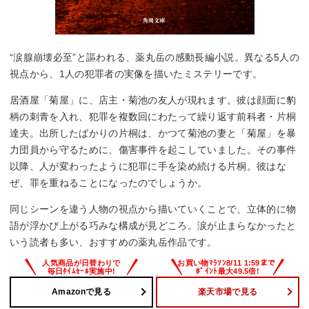
“涙腺崩壊必至”と謳われる、薬丸岳の感動長編小説。異なる5人の
視点から、1人の犯罪者の実像を描いたミステリーです。
居酒屋「菊屋」に、店主・菊池の友人が現れます。彼は顔面に豹
柄の刺青を入れ、犯罪を複数回にわたって繰り返す前科者・片桐
達夫。出所したばかりの片桐は、かつて菊池の妻と「菊屋」を暴
力団員から守るために、傷害事件を起こしていました。その事件
以降、人が変わったように犯罪に手を染め続ける片桐。彼はな
ぜ、罪を重ねることになったのでしょうか。
同じシーンを違う人物の視点から描いていくことで、立体的に物
語が浮かび上がる巧みな構成が見どころ。涙が止まらなかったと
いう読者も多い、おすすめの薬丸岳作品です。
Amazonで見る
楽天市場で見る