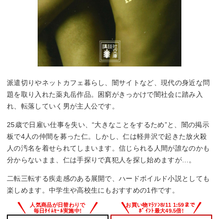
派遣切りやネットカフェ暮らし、闇サイトなど、現代の身近な問
題を取り入れた薬丸岳作品。困窮がきっかけで闇社会に踏み入
れ、転落していく男が主人公です。
25歳で日雇い仕事を失い、“大きなことをするため”と、闇の掲示
板で4人の仲間を募った仁。しかし、仁は軽井沢で起きた放火殺
人の汚名を着せられてしまいます。信じられる人間が誰なのかも
分からないまま、仁は手探りで真犯人を探し始めますが…。
二転三転する疾走感のある展開で、ハードボイルド小説としても
楽しめます。中学生や高校生にもおすすめの1作です。