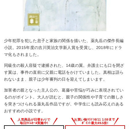
少年犯罪を犯した息子と家族の関係を描いた、薬丸岳の傑作長編
小説。2015年度の吉川英治文学新人賞を受賞し、2018年にドラ
マ化もされました。
同級生の殺人容疑で逮捕された、14歳の翼。弁護士にも口を閉ざ
す翼は、事件の直前に父親に電話をかけていました。真相は語ら
れないまま、親子は少年審判の日を迎えてしまいます。
加害者の親となった主人公の、葛藤や苦悩が巧みに表現されてい
るのがポイント。大人が読むと、親子の関係性や子育ての難しさ
を突きつけられる薬丸岳作品ですが、中学生にも読み応えのある
おすすめの小説です。