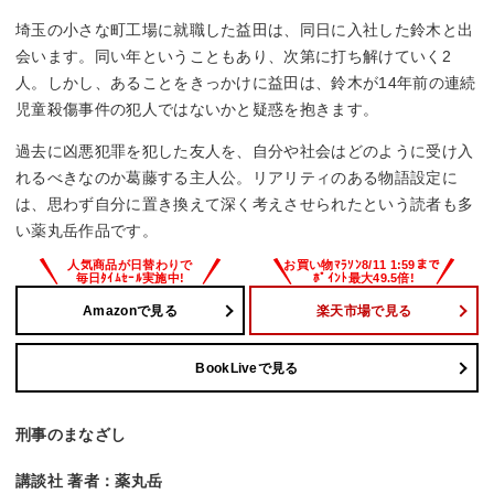
埼玉の小さな町工場に就職した益田は、同日に入社した鈴木と出
会います。同い年ということもあり、次第に打ち解けていく2
人。しかし、あることをきっかけに益田は、鈴木が14年前の連続
児童殺傷事件の犯人ではないかと疑惑を抱きます。
過去に凶悪犯罪を犯した友人を、自分や社会はどのように受け入
れるべきなのか葛藤する主人公。リアリティのある物語設定に
は、思わず自分に置き換えて深く考えさせられたという読者も多
い薬丸岳作品です。
Amazonで見る
楽天市場で見る
BookLiveで見る
刑事のまなざし
講談社 著者：薬丸岳