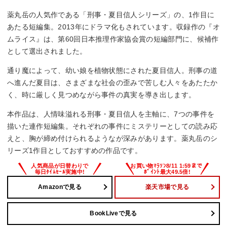
薬丸岳の人気作である「刑事・夏目信人シリーズ」の、1作目に
あたる短編集。2013年にドラマ化もされています。収録作の『オ
ムライス』は、第60回日本推理作家協会賞の短編部門に、候補作
として選出されました。
通り魔によって、幼い娘を植物状態にされた夏目信人。刑事の道
へ進んだ夏目は、さまざまな社会の歪みで苦しむ人々をあたたか
く、時に厳しく見つめながら事件の真実を導き出します。
本作品は、人情味溢れる刑事・夏目信人を主軸に、7つの事件を
描いた連作短編集。それぞれの事件にミステリーとしての読み応
えと、胸が締め付けられるようなが深みがあります。薬丸岳のシ
リーズ1作目としておすすめの作品です。
Amazonで見る
楽天市場で見る
BookLiveで見る