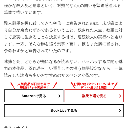
僅かな殺人犯と刑事という、対照的な2人の闘いを緊迫感溢れる
筆致で描いています。
殺人願望を押し殺してきた榊信一に宣告されたのは、末期癌によ
り自分が余命わずかであるということ。残された人生、欲望に対
して忠実に生きることを決意する榊は、連続殺人の実行へと走り
ます。一方、そんな榊を追う刑事・蒼井。彼もまた病に冒され、
余命わずかと宣告されていたのです。
逮捕と死、どちらが先になるか読めない、ハラハラする展開が魅
力の本作品。薬丸岳らしい重苦しさの漂う物語設定ながら、一気
読みした読者も多いおすすめのサスペンス小説です。
Amazonで見る
楽天市場で見る
BookLiveで見る
ラストナイト