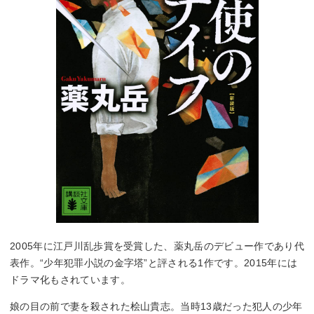
2005年に江戸川乱歩賞を受賞した、薬丸岳のデビュー作であり代
表作。“少年犯罪小説の金字塔”と評される1作です。2015年には
ドラマ化もされています。
娘の目の前で妻を殺された桧山貴志。当時13歳だった犯人の少年