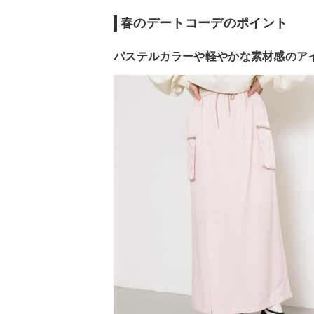
春のデートにおすすめのコーデ｜大人デート
春のデートコーデのポイント
パステルカラーや軽やかな素材感のア