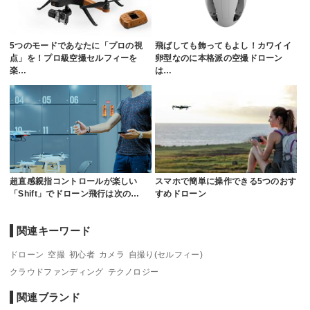
5つのモードであなたに「プロの視
飛ばしても飾ってもよし！カワイイ
点」を！プロ級空撮セルフィーを
卵型なのに本格派の空撮ドローン
楽…
は…
超直感親指コントロールが楽しい
スマホで簡単に操作できる5つのおす
「Shift」でドローン飛行は次の…
すめドローン
関連キーワード
ドローン
空撮
初心者
カメラ
自撮り(セルフィー)
クラウドファンディング
テクノロジー
関連ブランド