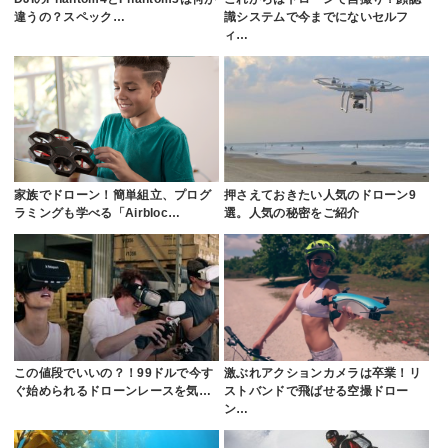
違うの？スペック…
識システムで今までにないセルフ
ィ…
家族でドローン！簡単組立、プログ
押さえておきたい人気のドローン9
ラミングも学べる「Airbloc…
選。人気の秘密をご紹介
この値段でいいの？！99ドルで今す
激ぶれアクションカメラは卒業！リ
ぐ始められるドローンレースを気…
ストバンドで飛ばせる空撮ドロー
ン…