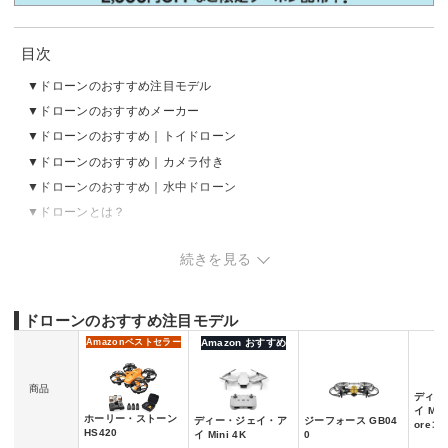
目次
ドローンのおすすめ注目モデル
ドローンのおすすめメーカー
ドローンのおすすめ｜トイドローン
ドローンのおすすめ｜カメラ付き
ドローンのおすすめ｜水中ドローン
ドローンとは？
ドローンの選び方
続きを見る
ドローンの売れ筋ランキングをチェック
ドローンのおすすめ注目モデル
Amazon
ベストセラー
Amazon おすすめ
商品
ディー
イ Mini
ホーリー・ストーン
ディー・ジェイ・ア
ジーフォース GB04
oreコン
HS420
イ Mini 4K
0