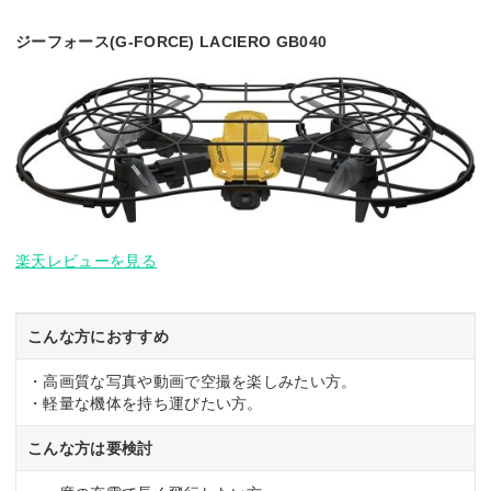
飛行時間
13分
13分
合計1
テリー2個使用時)
3個)
ジーフォース(G-FORCE) LACIERO GB040
送信機 約30m/Wi-Fi
操作可能距離
100m
100m
ー
約20m
充電時間
約80分
ー
ー
ー
スマホ/タブレ
◯
◯
◯
◯
ット対応
対応OS
ー
ー
ー
ー
Wi-Fi内蔵
◯
ー
◯
◯
障害物検知
ー
ー
◯
ー
楽天レビューを見る
こんな方におすすめ
・高画質な写真や動画で空撮を楽しみたい方。
・軽量な機体を持ち運びたい方。
こんな方は要検討