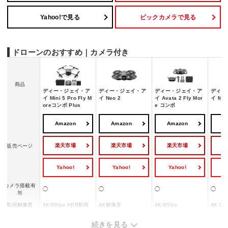
Yahoo!で見る
ビックカメラで見る
ドローンのおすすめ｜カメラ付き
商品
ディー・ジェイ・ア
ディー・ジェイ・ア
ディー・ジェイ・ア
ディー
イ Mini 5 Pro Fly M
イ Neo 2
イ Avata 2 Fly Mor
イ Min
oreコンボ Plus
e コンボ
Amazon
Amazon
Amazon
A
楽天市場
楽天市場
楽天市場
販売ページ
Yahoo!
Yahoo!
Yahoo!
Y
カメラ搭載有
◯
◯
◯
◯
無
動画解像度
4K/60fps HDR動画
4K解像度
4K/60fps
4K Ult
FPV
◯
◯
◯
ー
続きを見る