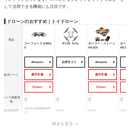
して活用できる機能にも注目です。
ドローンのおすすめ｜トイドローン
商品
ジーフォース GB04
RYZE Tello
ホーリー・ストーン
ホーリ
0
HS420
HS210
Amazon
公式サイト
Amazon
A
楽天市場
楽天市場
販売ページ
Yahoo!
Yahoo!
Y
カメラ搭載有
◯
◯
◯
◯
無
1920x1080(MP4方
動画解像度
720P
720P
1080P
式)
FPV
◯
◯
◯
◯
続きを見る
6分(バ
約7分/最大14分(バッ