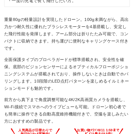
・一度の充電で長く飛行したい方。
重量80gの軽量設計を実現したドローン。100g未満ながら、高出
力かつ耐久性に優れたブラシレスモーターを4基搭載し、安定し
た飛行性能を発揮します。アーム部分は折りたたみ可能で、コン
パクトに収納できます。持ち運びに便利なキャリングケース付き
です。
全面保護タイプのプロペラガードが標準搭載され、安全性を確
保。底部のビジョンセンサーによるオプティカルフローポジショ
ニングシステムが搭載されており、操作しないときは自動でホバ
リングします。10段階のLED点灯パターンを楽しめるイルミネー
ションモードも魅的です。
前方から真下まで角度調整可能な4K/2K高画質カメラを搭載し、
Wi-Fi接続でスマホへのライブビューも可能。ドローン初心者で
も簡単に操作できる自動高度維持機能付きで、空撮を楽しみたい
方におすすめの製品です。