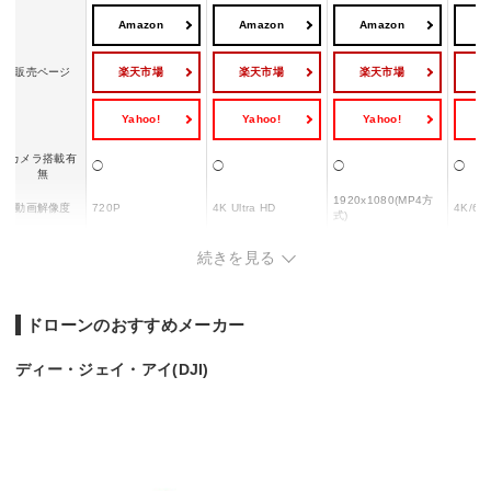
Amazon
Amazon
Amazon
A
楽天市場
楽天市場
楽天市場
販売ページ
Yahoo!
Yahoo!
Yahoo!
Y
カメラ搭載有
◯
◯
◯
◯
無
1920x1080(MP4方
動画解像度
720P
4K Ultra HD
4K/60
式)
FPV
◯
ー
◯
◯
続きを見る
31分(バッテリー1
最大5
個)/62分(バッテリー
約7分/最大14分(バッ
飛行時間
13分
ェント
2個)/93分(バッテリ
テリー2個使用時)
テリー 
ー3個)
ドローンのおすすめメーカー
送信機 約30m/Wi-Fi
操作可能距離
100m
6km(日本国内)
ー
約20m
ディー・ジェイ・アイ(DJI)
約193
充電時間
ー
ー
約80分
テリー
スマホ/タブレ
◯
◯
◯
◯
ット対応
対応OS
ー
ー
ー
ー