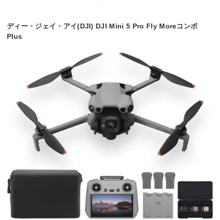
31分(
最大52分(インテリジ
個)/6
飛行時間
ェント フライトバッ
ー
約18分
2個)/
テリー Plus使用時)
ー3個)
ディー・ジェイ・アイ(DJI) DJI Mini 5 Pro Fly Moreコンボ
Plus
操作可能距離
ー
10km
10km(日本国内)
6km(
約193分(3個のバッ
充電時間
ー
ー
ー
テリー充電時)
スマホ/タブレ
◯
◯
◯
◯
ット対応
対応OS
ー
ー
ー
ー
Wi-Fi内蔵
◯
◯
◯
◯
障害物検知
◯
◯
ー
ー
自動追尾機能
◯
◯
ー
ー
自動帰還
◯
ー
◯
◯