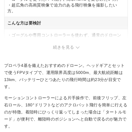
・超広角の高画質映像で迫力のある飛行映像を撮影したい
方。
こんな方は要検討
・ゴーグルや専用コントローラーを使わず、通常のドローン
のように撮影したい方。
続きを見る
プロペラ4基を備えたおすすめのドローン。ヘッドギアとセット
で使うFPVタイプで、運用限界高度は5000m、最大航続距離は
13km、バッテリーひとつあたりの飛行時間は約23分が目安で
す。
モーションコントローラーによる片手操作で、前後フリップ、左
右ロール、180°ドリフトなどのアクロバット飛行を簡単に行える
のが特徴。着陸時にひっくり返ってしまった場合は「タートルモ
ード」が便利で、離陸時のポジションへと自動で戻るのが魅力で
す。