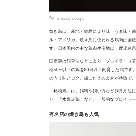
By:
amazon.co.jp
焼き鳥は、産地・銘柄により味・うま味・
ル・アメリカ。焼き鳥に使われる鶏肉は国
す。日本国内の主な鶏肉生産地は、鹿児島
国産鶏は飼育法などにより「ブロイラー（
種50%以上の鶏を80日以上飼育した鶏で
のうま味とコク、歯ごたえのよさが特徴で
「銘柄鶏」は、飼料や飼い方など飼育方法
り」「水郷赤鶏」など。一般的なブロイラ
有名店の焼き鳥も人気