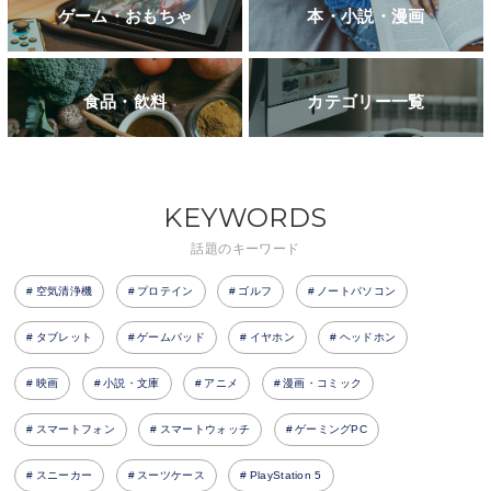
ゲーム・おもちゃ
本・小説・漫画
食品・飲料
カテゴリー一覧
KEYWORDS
話題のキーワード
空気清浄機
プロテイン
ゴルフ
ノートパソコン
タブレット
ゲームパッド
イヤホン
ヘッドホン
映画
小説・文庫
アニメ
漫画・コミック
スマートフォン
スマートウォッチ
ゲーミングPC
スニーカー
スーツケース
PlayStation 5