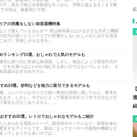
です。直火で焼ける本格的なモノから、手軽に使えるモノまで幅
広
で今回は、家庭用ピザ焼...
リアの邪魔をしない加湿器機特集
なくで選んでいませんか？ 実は加湿器にはさまざまな方式と機能
の方式の違いとインテリアの邪魔をしないおしゃれにおける加湿
これで、乾燥しがちな冬を...
めランキング15選。おしゃれで人気のモデルも
適切に保つのに有効な加湿器。しかし、製品によって加湿方式や
、どれを選べばよいのか悩む方も多いのではないでしょうか。 そ
湿器のおすすめモデル...
すすめ24選。砂利などを強力に吸引できるモデルも
【
機。コンパクトなサイズで狭い車内の清掃に適しており、愛車を
ちます。しかし、モデルによって電源方式やゴミ捨て方法などが
場合も少なくありません。...
のおすすめ20選。レトロでおしゃれなモデルもご紹介
たためられる電気ストーブ。脱衣所やキッチンなど、部屋全体を
重宝するアイテムです。製品によってヒーターの種類や機能など
ってしまう方も多いのでは...