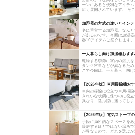
ーンにあると便利なアイテム
広く展開されています。 そこ
加湿器の方式の違いとインテ
冬に重宝する加湿器。なんと
があるのです。今回は加湿器
器10アイテムご紹介します。
一人暮らし向け加湿器おすす
乾燥する季節に室内の湿度を
タンク容量などが異なるため
こで今回は、一人暮らし向け加
【2026年版】車用掃除機お
車内の掃除に役立つ車用掃除
きれいな状態に保つのに役立
異なり、選ぶ際に迷ってしまう
【2026年版】電気ストーブ
手軽に局所的なスペースをあ
暖房するほどではない場所で
が異なるので、どれを選ぶか迷