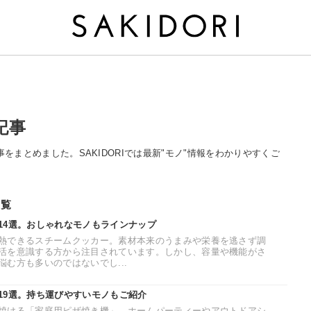
記事
る記事をまとめました。SAKIDORIでは最新"モノ"情報をわかりやすくご
一覧
14選。おしゃれなモノもラインナップ
熱できるスチームクッカー。素材本来のうまみや栄養を逃さず調
活を意識する方から注目されています。しかし、容量や機能がさ
む方も多いのではないでし...
19選。持ち運びやすいモノもご紹介
焼ける「家庭用ピザ焼き機」。ホームパーティーやアウトドアシ