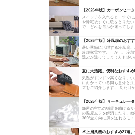
【2026年版】カーボンヒー
スイッチを入れると、すぐに
や帰宅後すぐに暖をとりたい
で、どれを選ぶか迷ってしまう
【2026年版】冷風扇のおす
暑い季節に活躍する冷風扇。
冷却家電です。しかし、冷却
選ぶか迷ってしまう方も多いの
夏に大活躍。便利なおすすめU
気温がドンドン高くなり、い
に向かっている間も意外と注
ズをご紹介します。 見た目か
【2026年版】サーキュレー
部屋の空気の循環を助けるサ
の温度ムラを解消したり、効
360°全方向に風を送れるモノ
卓上扇風機のおすすめ27選