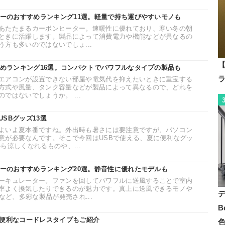
ターのおすすめランキング11選。軽量で持ち運びやすいモノも
あたたまるカーボンヒーター。速暖性に優れており、寒い冬の朝
ときに活躍します。製品によって消費電力や機能などが異なるの
方も多いのではないでしょ...
【
すめランキング16選。コンパクトでパワフルなタイプの製品も
エアコンが設置できない部屋や電気代を抑えたいときに重宝する
方式や風量、タンク容量などが製品によって異なるので、どれを
ではないでしょうか。 ...
SBグッズ13選
よいよ夏本番ですね。外出時も暑さには要注意ですが、パソコン
意が必要なんです。そこで今回はUSBで使える、夏に便利なグッ
ら涼しくなれるものや、...
ターのおすすめランキング20選。静音性に優れたモデルも
ーキュレーター。ファンを回してパワフルに送風することで室内
率よく換気したりできるのが魅力です。真上に送風できるモノや
など、多彩な製品が発売され...
B
。便利なコードレスタイプもご紹介