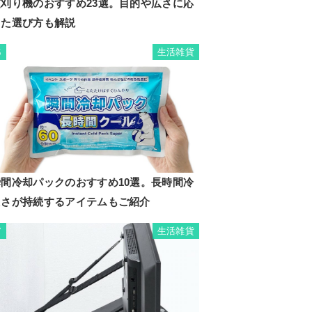
芝刈り機のおすすめ23選。目的や広さに応
じた選び方も解説
生活雑貨
6
瞬間冷却パックのおすすめ10選。長時間冷
たさが持続するアイテムもご紹介
生活雑貨
7