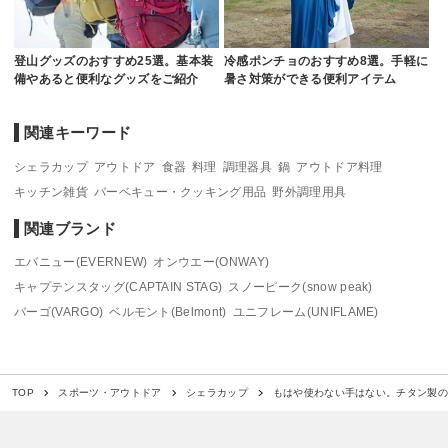
登山グッズのおすすめ25選。基本装
冷感ポンチョのおすすめ8選。手軽に
備やあると便利なグッズをご紹介
暑さ対策ができる便利アイテム
関連キーワード
シェラカップ
アウトドア
食器
料理
調理器具
鍋
アウトドア料理
キッチン雑貨
バーベキュー・クッキング用品
野外調理用具
関連ブランド
エバニュー(EVERNEW)
オンウエー(ONWAY)
キャプテンスタッグ(CAPTAIN STAG)
スノーピーク(snow peak)
バーゴ(VARGO)
ベルモント(Belmont)
ユニフレーム(UNIFLAME)
もはや使わない手はない。チタン製の
TOP
スポーツ・アウトドア
シェラカップ