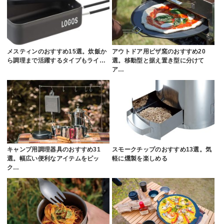
メスティンのおすすめ15選。炊飯か
アウトドア用ピザ窯のおすすめ20
ら調理まで活躍するタイプもライ…
選。移動型と据え置き型に分けて
ア…
キャンプ用調理器具のおすすめ31
スモークチップのおすすめ13選。気
選。幅広い便利なアイテムをピッ
軽に燻製を楽しめる
ク…