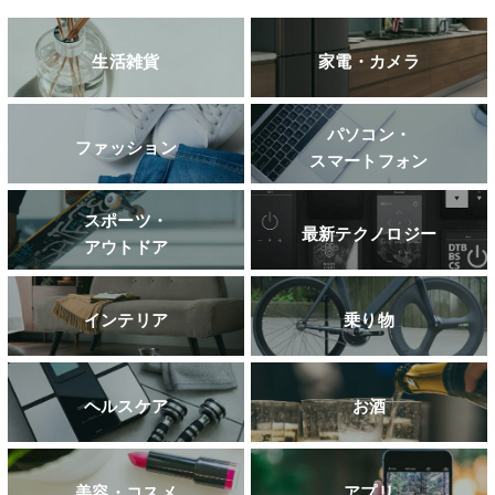
生活雑貨
家電・カメラ
パソコン・
ファッション
スマートフォン
スポーツ・
最新テクノロジー
アウトドア
インテリア
乗り物
ヘルスケア
お酒
美容・コスメ
アプリ