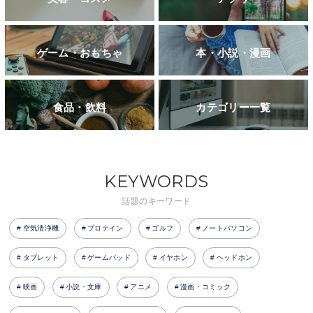
ゲーム・おもちゃ
本・小説・漫画
食品・飲料
カテゴリー一覧
KEYWORDS
話題のキーワード
空気清浄機
プロテイン
ゴルフ
ノートパソコン
タブレット
ゲームパッド
イヤホン
ヘッドホン
映画
小説・文庫
アニメ
漫画・コミック