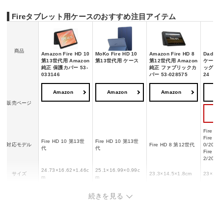
Fireタブレット用ケースのおすすめ注目アイテム
商品
Amazon Fire HD 10
MoKo Fire HD 10
Amazon Fire HD 8
Dada
第13世代用 Amazon
第13世代用 ケース
第12世代用 Amazon
ケース
純正 保護カバー 53-
純正 ファブリックカ
ッグ P7
033146
バー 53-028575
24
Amazon
Amazon
Amazon
A
販売ページ
Fire 7
Fire H
Fire HD 10 第13世
Fire HD 10 第13世
対応モデル
Fire HD 8 第12世代
0/201
代
代
Fire H
2/202
24.73×16.62×1.46c
25.1×16.99×0.99c
サイズ
23.3×14.5×1.8cm
23×16
m
m
3.84
質量
320 g
210.07g
210g
続きを見る
（約10