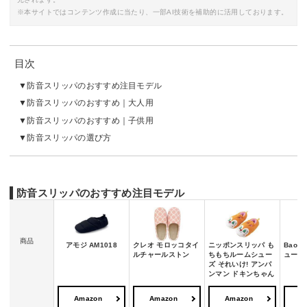
※本サイトではコンテンツ作成に当たり、一部AI技術を補助的に活用しております。
目次
防音スリッパのおすすめ注目モデル
防音スリッパのおすすめ｜大人用
防音スリッパのおすすめ｜子供用
防音スリッパの選び方
防音スリッパのおすすめ注目モデル
商品
アモジ AM1018
クレオ モロッコタイ
ニッポンスリッパ も
Bao 
ルチャールストン
ちもちルームシュー
ューズ
ズ それいけ! アンパ
ンマン ドキンちゃん
Amazon
Amazon
Amazon
A