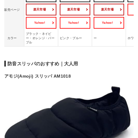
楽天市場
楽天市場
楽天市場
Y
販売ページ
Yahoo!
Yahoo!
Yahoo!
ブラック・ネイビ
カラー
ー・オレンジ・パー
ピンク・ブルー
ー
ホワイ
プル
防音スリッパのおすすめ｜大人用
アモジ(Amoji) スリッパ AM1018