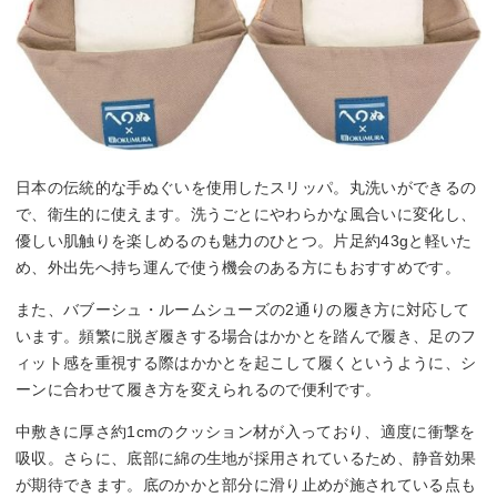
日本の伝統的な手ぬぐいを使用したスリッパ。丸洗いができるの
で、衛生的に使えます。洗うごとにやわらかな風合いに変化し、
優しい肌触りを楽しめるのも魅力のひとつ。片足約43gと軽いた
め、外出先へ持ち運んで使う機会のある方にもおすすめです。
また、バブーシュ・ルームシューズの2通りの履き方に対応して
います。頻繁に脱ぎ履きする場合はかかとを踏んで履き、足のフ
ィット感を重視する際はかかとを起こして履くというように、シ
ーンに合わせて履き方を変えられるので便利です。
中敷きに厚さ約1cmのクッション材が入っており、適度に衝撃を
吸収。さらに、底部に綿の生地が採用されているため、静音効果
が期待できます。底のかかと部分に滑り止めが施されている点も