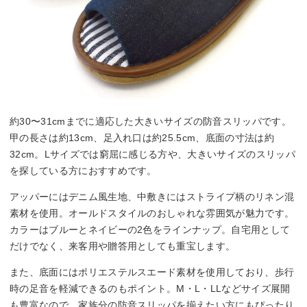
約30〜31cmまでに適応した大きいサイズの防音スリッパです。
甲の長さは約13cm、足入れ口は約25.5cm、底面の寸法は約
32cm。Lサイズでは窮屈に感じる方や、大きいサイズのスリッパ
を探している方におすすめです。
アッパーにはデニム風生地、中敷きにはストライプ柄のリネン混
素材を使用。オールドスタイルのおしゃれな雰囲気が魅力です。
カラーはブルーとネイビーの2色をラインナップ。自宅用として
だけでなく、来客用や贈答用としても重宝します。
また、底面にはポリエステルスエード素材を使用しており、歩行
時の足音を軽減できるのもポイント。M・L・LLなどサイズ展開
も豊富なので、家族分の防音スリッパを揃えたい方にもぴったり