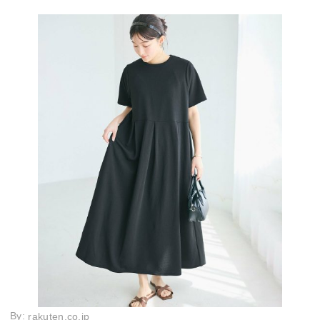
By:
rakuten.co.jp