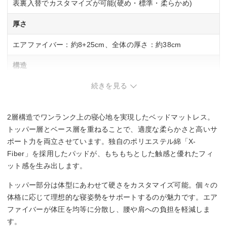
表裏入替でカスタマイズが可能(硬め・標準・柔らかめ)
厚さ
エアファイバー：約8+25cm、全体の厚さ：約38cm
構造
続きを見る
カバー(トップ部分)、パッド、トッパー(3分割/DUAL MODE
仕様)、エアファイバー(ベース部分/3分割)、カバー(ベース部
分)
2層構造でワンランク上の寝心地を実現したベッドマットレス。
サイズ展開
トッパー層とベース層を重ねることで、適度な柔らかさと高いサ
ポート力を両立させています。独自のポリエステル綿「X-
シングル・セミダブル・ダブル・クイーン・キング
Fiber」を採用したパッドが、もちもちとした触感と優れたフィ
ット感を生み出します。
トッパー部分は体型にあわせて硬さをカスタマイズ可能。個々の
体格に応じて理想的な寝姿勢をサポートするのが魅力です。エア
ファイバーが体圧を均等に分散し、腰や肩への負担を軽減しま
す。