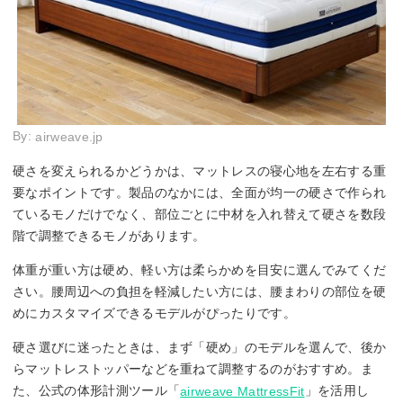
By:
airweave.jp
硬さを変えられるかどうかは、マットレスの寝心地を左右する重
要なポイントです。製品のなかには、全面が均一の硬さで作られ
ているモノだけでなく、部位ごとに中材を入れ替えて硬さを数段
階で調整できるモノがあります。
体重が重い方は硬め、軽い方は柔らかめを目安に選んでみてくだ
さい。腰周辺への負担を軽減したい方には、腰まわりの部位を硬
めにカスタマイズできるモデルがぴったりです。
硬さ選びに迷ったときは、まず「硬め」のモデルを選んで、後か
らマットレストッパーなどを重ねて調整するのがおすすめ。ま
た、公式の体形計測ツール「
」を活用し
airweave MattressFit