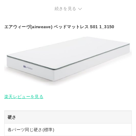
続きを見る
カバー(トップ部
カバー(トップ部
カバー(トップ部
カバー
分)、パッド、エアフ
分)、パッド、エアフ
分)、パッド、エアフ
分)、
構造
ァイバー(3分割/DUA
ァイバー(3分割)、カ
ァイバー(3分割)、カ
(3分割
L MODE仕様)、カバ
バー(ベース部分)
バー(ベース部分)
ス部分
ー(ベース部分)
エアウィーヴ(airweave) ベッドマットレス S01 1_3150
シングル・セミダブ
シングル・セミダブ
シングル・セミダブ
シング
サイズ展開
ル・ダブル・クイー
ル・ダブル・クイー
ル・ダブル
ル・ダ
ン
ン
楽天レビューを見る
硬さ
各パーツ同じ硬さ(標準)