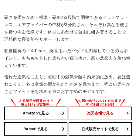
MODE仕様)、カバー(ベース部分)
硬さを柔らかめ・標準・硬めの3段階で調整できるベッドマット
サイズ展開
レス。エアファイバーの中材が3分割され、それぞれ異なる硬さ
シングル・セミダブル・ダブル・クイーン・キング
を持つ両面仕様です。体型にあわせて自由に組み替えることで、
理想的な寝姿勢をサポートします。
独自開発の「X-Fiber」綿を用いたパッドを内蔵しているのもポ
イント。もちもちとした柔らかい寝心地と、高い反発力を兼ね備
えています。
優れた通気性により、睡眠中の湿気や熱を効果的に放出。夏は蒸
れにくく、冬は空気の層があたたかさを保ちます。程よい柔らか
さとフィット感を求める方におすすめのモデルです。
Amazonで見る
楽天市場で見る
Yahoo!で見る
公式販売サイトで見る