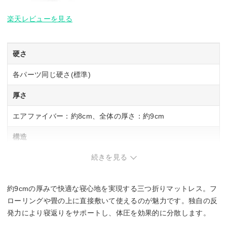
楽天レビューを見る
硬さ
各パーツ同じ硬さ(標準)
厚さ
エアファイバー：約8cm、全体の厚さ：約9cm
構造
続きを見る
カバー(トップ部分)、エアファイバー(3分割)、カバー(ベース
部分)
約9cmの厚みで快適な寝心地を実現する三つ折りマットレス。フ
サイズ展開
ローリングや畳の上に直接敷いて使えるのが魅力です。独自の反
シングル・セミダブル・ダブル
発力により寝返りをサポートし、体圧を効果的に分散します。