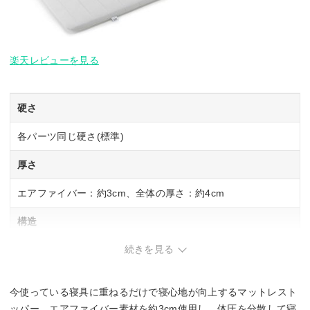
楽天レビューを見る
硬さ
各パーツ同じ硬さ(標準)
厚さ
エアファイバー：約3cm、全体の厚さ：約4cm
構造
続きを見る
カバー(トップ部分)、エアファイバー、カバー(ベース部分)
サイズ展開
今使っている寝具に重ねるだけで寝心地が向上するマットレスト
シングル・セミダブル・ダブル
ッパー。エアファイバー素材を約3cm使用し、体圧を分散して寝