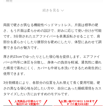
構造
続きを見る
カバー(トップ部分)、パッド、エアファイバー(3分割/DUAL
MODE仕様)、カバー(ベース部分)
両面で硬さが異なる機能性ベッドマットレス。片面は標準の硬
サイズ展開
さ、もう片面は柔らかめの設計で、好みに応じて使い分けが可能
シングル・セミダブル・ダブル
です。3分割されたエアファイバーを表裏反転させることで、肩
部分を柔らかくしたり腰部分を硬めにしたり、体型にあわせて調
整できるのが魅力です。
厚さ約23cmでゆったりとした寝心地を提供します。エアファイ
バーが均等に体圧を分散し、身体への負担を軽減。通気性に優れ
た構造で蒸れにくく、カバーも中材も水洗いできるため衛生的に
使用できます。
3分割構造により、各部分の位置を入れ替えて長く愛用可能。硬
さの異なる寝心地を試したい方や、自分にあった睡眠環境をカス
タマイズしたい方におすすめのモデルです。