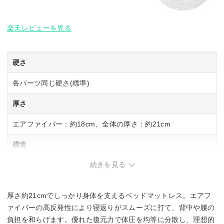
楽天レビューを見る
硬さ
各パーツ同じ硬さ(標準)
厚さ
エアファイバー：約18cm、全体の厚さ：約21cm
構造
続きを見る
カバー(トップ部分)、パッド、エアファイバー(3分割)、カバ
ー(ベース部分)
厚さ約21cmでしっかり身体を支えるベッドマットレス。エアフ
サイズ展開
ァイバーの高反発性により寝返りがスムーズに打て、背中や腰の
シングル・セミダブル・ダブル・クイーン
負担を和らげます。優れた復元力で体圧を均等に分散し、理想的