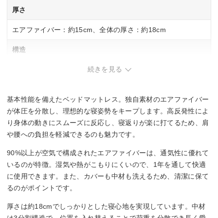
厚さ
エアファイバー：約15cm、全体の厚さ：約18cm
構造
続きを見る
カバー(トップ部分)、パッド、エアファイバー(3分割)、カバ
ー(ベース部分)
基本性能を備えたベッドマットレス。独自素材のエアファイバー
サイズ展開
が体圧を分散し、理想的な寝姿勢をキープします。高反発性によ
シングル・セミダブル・ダブル・クイーン
り身体の動きにスムーズに反応し、寝返りが楽に打てるため、肩
や腰への負担を軽減できるのも魅力です。
90%以上が空気で構成されたエアファイバーは、通気性に優れて
いるのが特徴。湿気や熱がこもりにくいので、1年を通して快適
に使用できます。また、カバーも中材も洗えるため、清潔に保て
るのがポイントです。
厚さは約18cmでしっかりとした寝心地を実現しています。中材
は3分割構造で、位置を入れ替えることで荷重を分散でき長く愛