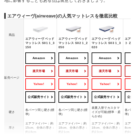
地に影響することもある点は留意しておきましょう。
エアウィーヴ(airweave)の人気マットレスを徹底比較
商品
エアウィーヴ ベッド
エアウィーヴ ベッド
エアウィーヴ ベッド
エアウ
マットレス S01 1_3
マットレス S02 1_2
マットレス S03 1_3
ト Z01
150
050
020
Amazon
Amazon
Amazon
A
楽天市場
楽天市場
楽天市場
販売ページ
Yahoo!
Yahoo!
Yahoo!
Y
公式販売サイト
公式販売サイト
公式販売サイト
公式
表裏入替でカスタマ
各パーツ同じ硬さ(標
各パーツ同じ硬さ(標
各パー
硬さ
イズが可能(標準・柔
準)
準)
準)
らかめ)
エアファイバー：約
エアファイバー：約
エアファイバー：約
エアフ
厚さ
15cm、全体の厚さ：
18cm、全体の厚さ：
18cm、全体の厚さ：
8cm
約18cm
約21cm
約23cm
約9cm