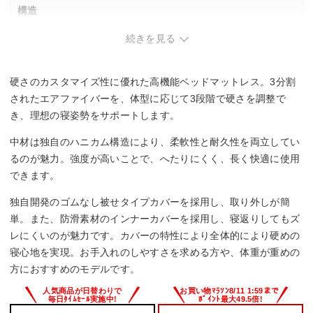
構造
続きを見る
アウターカバー、防滑インナーカバー、エアファイバー(3分
割/DUAL MODE仕様)
硬さのカスタマイズ性に優れた高機能ベッドマットレス。3分割
サイズ展開
されたエアファイバーを、体型に応じて3段階で硬さを調整で
シングル・セミダブル・ダブル
き、理想の寝姿勢をサポートします。
中材は独自のハニカム構造により、柔軟性と耐久性を両立してい
るのが魅力。強度が高いことで、へたりにくく、長く快適に使用
できます。
独自開発のゴムなし被せタイプカバーを採用し、取り外しが簡
単。また、防滑素材のインナーカバーを採用し、寝返りしてもズ
レにくいのが魅力です。カバーの特性により全体的により硬めの
寝心地を実現。お手入れのしやすさを求める方や、体重が重めの
方におすすめのモデルです。