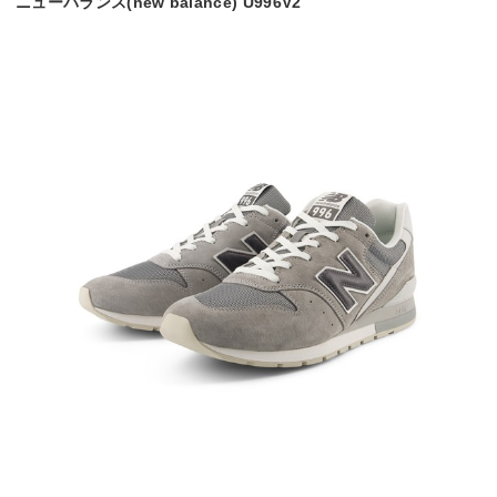
ニューバランス(new balance) U996V2