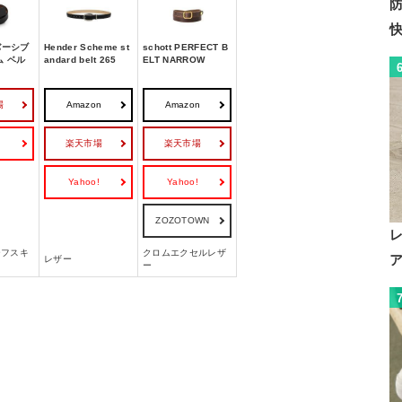
バーシブ
Hender Scheme st
schott PERFECT B
ム ベル
andard belt 265
ELT NARROW
場
Amazon
Amazon
!
楽天市場
楽天市場
Yahoo!
Yahoo!
ZOZOTOWN
ーフスキ
クロムエクセルレザ
レザー
ー