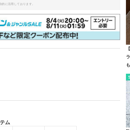
助的に活用しております。
【
テム