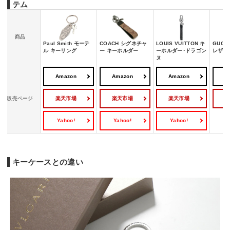
テム
商品
Paul Smith モーテ
COACH シグネチャ
LOUIS VUITTON キ
GUCC
ル キーリング
ー キーホルダー
ーホルダー･ドラゴン
レザー
ヌ
Amazon
Amazon
Amazon
A
楽天市場
楽天市場
楽天市場
販売ページ
Yahoo!
Yahoo!
Yahoo!
キーケースとの違い