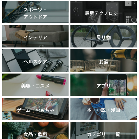
スポーツ・
最新テクノロジー
アウトドア
インテリア
乗り物
ヘルスケア
お酒
美容・コスメ
アプリ
ゲーム・おもちゃ
本・小説・漫画
食品・飲料
カテゴリー一覧