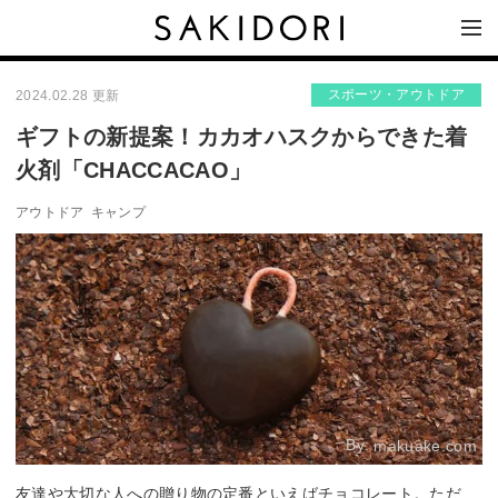
スポーツ・アウトドア
2024.02.28 更新
ギフトの新提案！カカオハスクからできた着
火剤「CHACCACAO」
アウトドア
キャンプ
By:
makuake.com
友達や大切な人への贈り物の定番といえばチョコレート。ただ