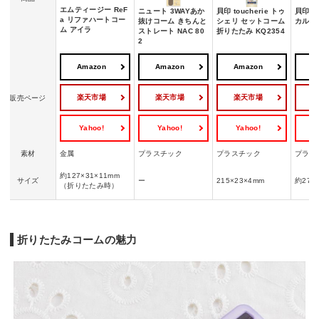
エムティージー ReF
ニュート 3WAYあか
貝印 toucherie トゥ
貝印 
a リファハートコー
抜けコーム きちんと
シェリ セットコーム
カルコー
ム アイラ
ストレート NAC 80
折りたたみ KQ2354
2
Amazon
Amazon
Amazon
A
楽天市場
楽天市場
楽天市場
販売ページ
Yahoo!
Yahoo!
Yahoo!
Y
素材
金属
プラスチック
プラスチック
プラス
約127×31×11mm
サイズ
ー
215×23×4mm
約27×
（折りたたみ時）
折りたたみコームの魅力