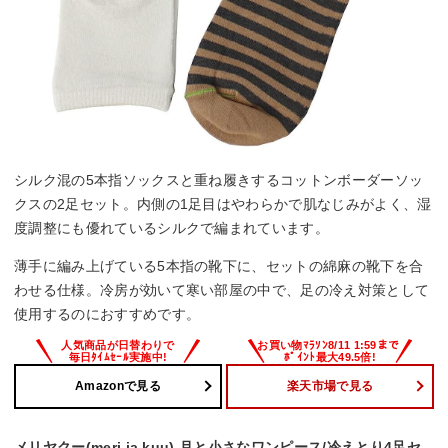
シルク混の5本指ソックスと重ね履きするコットンボーダーソッ
クスの2足セット。内側の1足目はやわらかで肌なじみがよく、湿
度調整にも優れているシルクで編まれています。
薄手に編み上げている5本指の靴下に、セットの綿麻の靴下を合
わせる仕様。冷房が効いて寒い部屋の中で、足の冷え対策として
使用するのにおすすめです。
Amazonで見る
楽天市場で見る
メリヤクー(meri ja kuu) 月と小さなワンピース/冷えとり4足セ