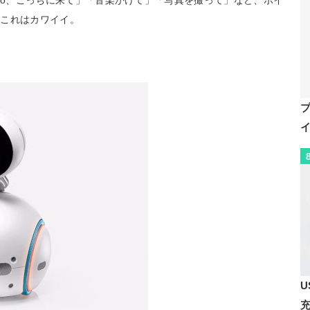
enbo、こっちに来て」「音楽かけて」「写真を撮って」など、ボイ
。これはカワイイ。
U