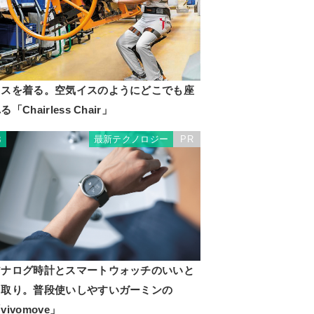
イスを着る。空気イスのようにどこでも座
る「Chairless Chair」
最新テクノロジー
PR
3
アナログ時計とスマートウォッチのいいと
こ取り。普段使いしやすいガーミンの
vivomove」