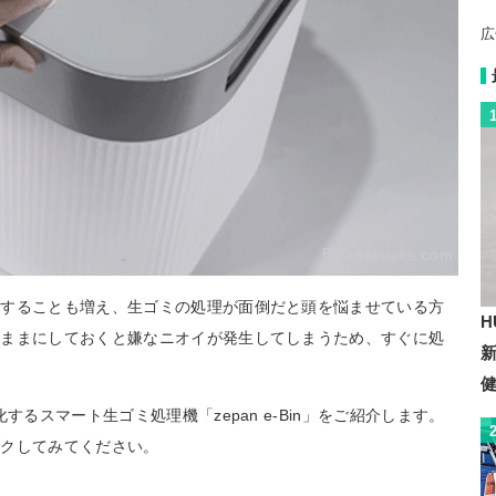
広
By:
makuake.com
をすることも増え、生ゴミの処理が面倒だと頭を悩ませている方
H
のままにしておくと嫌なニオイが発生してしまうため、すぐに処
新
するスマート生ゴミ処理機「zepan e-Bin」をご紹介します。
ックしてみてください。