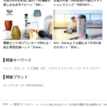
水深100mを自在に航行！4K撮影が
充電が不要！0秒決済が可能なキャッ
楽しめる水中ドローン「BW …
シュレスリング「RINGO P…
陶器だって3Dプリンターで作れる！
Siri、Alexaよりも頼れる？R2D2似
粘土専用交換ヘッド「Stone…
のロボット「BIG-…
関連キーワード
ペット
ロボット
人工知能（AI）
クラウドファンディング
テクノロジー
関連ブランド
キックスターター(Kickstarter)
ペットと遊ぶAIロボット！犬や猫の運動不足を解消する「VA
TOP
最新テクノロジー