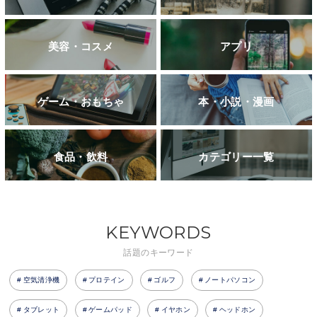
美容・コスメ
アプリ
ゲーム・おもちゃ
本・小説・漫画
食品・飲料
カテゴリー一覧
KEYWORDS
話題のキーワード
空気清浄機
プロテイン
ゴルフ
ノートパソコン
タブレット
ゲームパッド
イヤホン
ヘッドホン