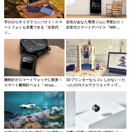
手のひらサイズでコンパクト！スマ
自宅があなた専用ジムに早変わり！
ートフォンも充電できる「次世代
次世代スマートデバイス「MIR…
ソ…
腕時計がスマートウォッチに変身！
3Dプリンターならコレしかない！た
スマート腕時計ベルト「strap…
ったの74ドルでクリエイティブ…