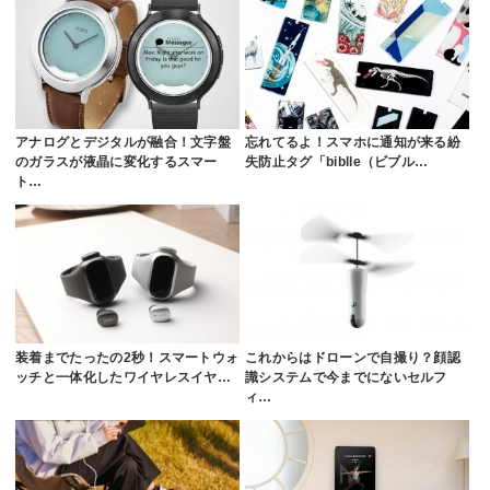
アナログとデジタルが融合！文字盤
忘れてるよ！スマホに通知が来る紛
のガラスが液晶に変化するスマー
失防止タグ「biblle（ビブル…
ト…
装着までたったの2秒！スマートウォ
これからはドローンで自撮り？顔認
ッチと一体化したワイヤレスイヤ…
識システムで今までにないセルフ
ィ…