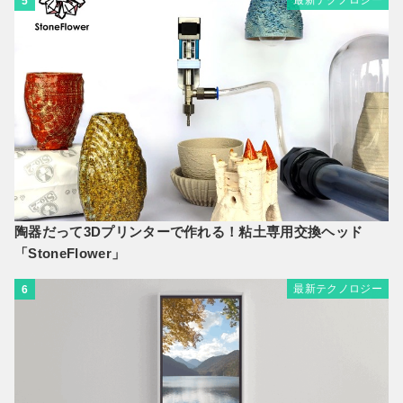
5
陶器だって3Dプリンターで作れる！粘土専用交換ヘッド
「StoneFlower」
最新テクノロジー
6