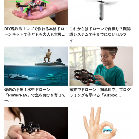
DIY魂炸裂！レゴで作れる本格ドロ
これからはドローンで自撮り？顔認
ーンキットで子どもも大人も大興…
識システムで今までにないセルフ
ィ…
爆釣の予感！水中ドローン
家族でドローン！簡単組立、プログ
「PowerRay」で魚をおびき寄せて
ラミングも学べる「Airbloc…
一…