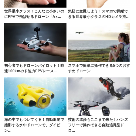
世界最小クラス！こんなに小さいの
気軽に空撮しよう！スマホで操縦で
にFPVで飛ばせるドローン「Ax…
きる世界最小クラスのHDカメラ搭…
初心者でもドローンパイロット！時
スマホで簡単に操作できる5つのおす
速100kmのド迫力FPVレース…
すめドローン
海の中でもついてくる！自動追尾で
技術の進歩もここまで来た！ハンズ
撮影する水中ドローンで、ダイビ
フリーで操作できる自動追尾型ド
ン…
ロ…