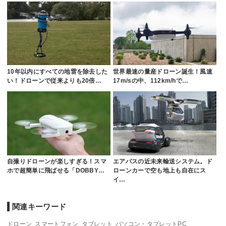
10年以内にすべての地雷を除去した
世界最速の量産ドローン誕生！風速
い！ドローンで従来よりも20倍…
17m/sの中、112km/hで…
自撮りドローンが楽しすぎる！スマ
エアバスの近未来輸送システム。ド
ホで超簡単に飛ばせる「DOBBY…
ローンカーで空も地上も自在にス
イ…
関連キーワード
ドローン
スマートフォン
タブレット
パソコン・タブレットPC