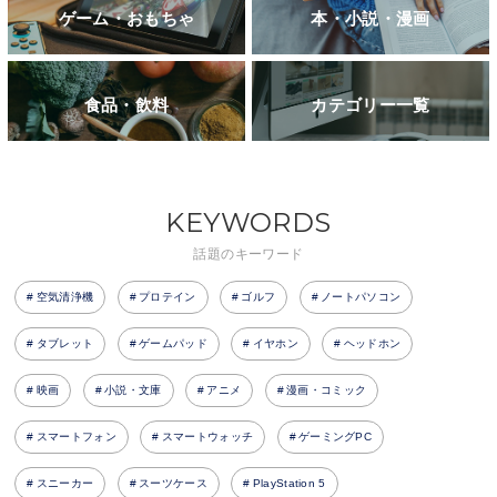
ゲーム・おもちゃ
本・小説・漫画
食品・飲料
カテゴリー一覧
KEYWORDS
話題のキーワード
空気清浄機
プロテイン
ゴルフ
ノートパソコン
タブレット
ゲームパッド
イヤホン
ヘッドホン
映画
小説・文庫
アニメ
漫画・コミック
スマートフォン
スマートウォッチ
ゲーミングPC
スニーカー
スーツケース
PlayStation 5