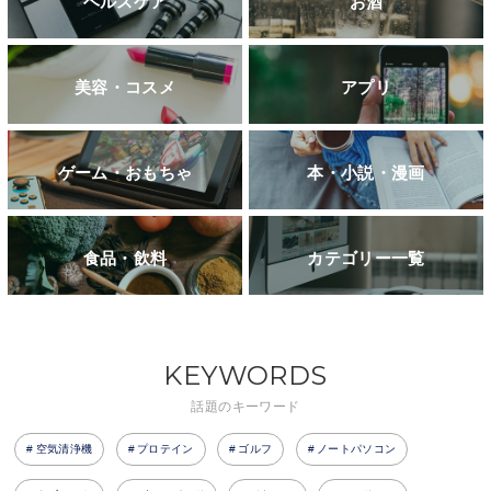
ヘルスケア
お酒
美容・コスメ
アプリ
ゲーム・おもちゃ
本・小説・漫画
食品・飲料
カテゴリー一覧
KEYWORDS
話題のキーワード
空気清浄機
プロテイン
ゴルフ
ノートパソコン