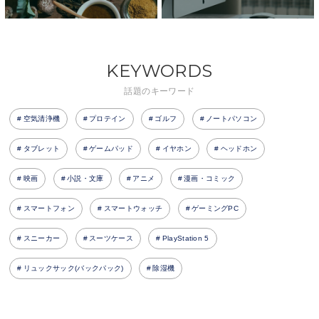
KEYWORDS
話題のキーワード
空気清浄機
プロテイン
ゴルフ
ノートパソコン
タブレット
ゲームパッド
イヤホン
ヘッドホン
映画
小説・文庫
アニメ
漫画・コミック
スマートフォン
スマートウォッチ
ゲーミングPC
スニーカー
スーツケース
PlayStation 5
リュックサック(バックパック)
除湿機