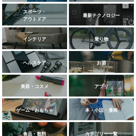
スポーツ・
最新テクノロジー
アウトドア
インテリア
乗り物
ヘルスケア
お酒
美容・コスメ
アプリ
ゲーム・おもちゃ
本・小説・漫画
食品・飲料
カテゴリー一覧