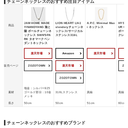
チェーンネックレスのおすすめ注目アイテム
JAM HOME MADE
LION HEART LH-1
A.P.C. Minimal Max
HYST
商品
YINANDYANG 陰と
slenderyチェーンネ
i ネックレス
UR GU
陽 ボールチェーンネ
ックレス/サージカル
ボール
ックレス SHIN'SPA
ステンレス316L
クレス
RK タオマークペン
ダントネックレス
楽天市場
Amazon
楽天市場
ZOZOTOWN
楽天市場
ZO
販売ページ
ZOZOTOWN
地金：シルバー925
素材
ゴールド部分：10金
316Lステンレス
真鍮
真鍮
メッキ
長さ
50cm
50cm
51cm
60cm
チェーンネックレスのおすすめブランド