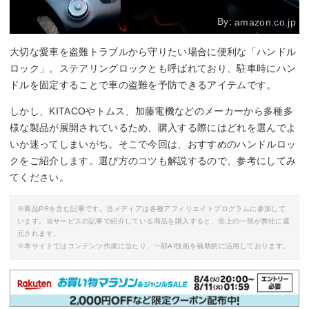
By:
amazon.co.jp
大切な愛車を盗難トラブルから守りたい場合に便利な「ハンドル
ロック」。ステアリングロックとも呼ばれており、駐車時にハン
ドルを固定することで車の盗難を予防できるアイテムです。
しかし、KITACOやトムス、加藤電機などのメーカーから多種多
様な製品が展開されているため、購入する際にはどれを選んでよ
いか迷ってしまいがち。そこで今回は、おすすめのハンドルロッ
クをご紹介します。選び方のコツも解説するので、参考にしてみ
てください。
※商品PRを含む記事です。当メディアは各種アフィリエイトプログラムに参加して
います。当サービスの記事で紹介している商品を購入すると、売上の一部が弊社に還
元されます。
※本サイトではコンテンツ作成に当たり、一部AI技術を補助的に活用しております。