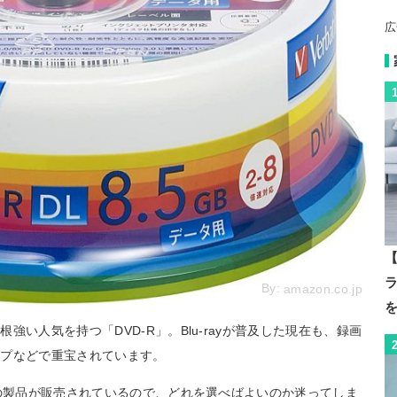
広
【
By:
amazon.co.jp
い人気を持つ「DVD-R」。Blu-rayが普及した現在も、録画
ップなどで重宝されています。
プの製品が販売されているので、どれを選べばよいのか迷ってしま