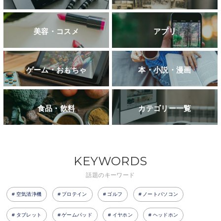
美容・コスメ
アプリ
ゲーム・おもちゃ
本・小説・漫画
食品・飲料
カテゴリー一覧
KEYWORDS
話題のキーワード
空気清浄機
プロテイン
ゴルフ
ノートパソコン
タブレット
ゲームパッド
イヤホン
ヘッドホン