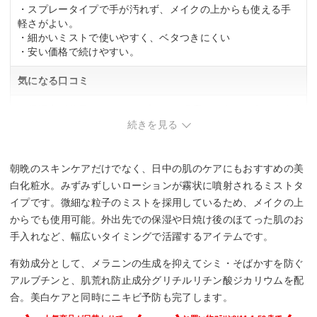
・スプレータイプで手が汚れず、メイクの上からも使える手
軽さがよい。
・細かいミストで使いやすく、ベタつきにくい
・安い価格で続けやすい。
気になる口コミ
・保湿力が物足りない。20プッシュ程度でようやくうるおう
感じ。
続きを見る
朝晩のスキンケアだけでなく、日中の肌のケアにもおすすめの美
白化粧水。みずみずしいローションが霧状に噴射されるミストタ
イプです。微細な粒子のミストを採用しているため、メイクの上
からでも使用可能。外出先での保湿や日焼け後のほてった肌のお
手入れなど、幅広いタイミングで活躍するアイテムです。
有効成分として、メラニンの生成を抑えてシミ・そばかすを防ぐ
アルブチンと、肌荒れ防止成分グリチルリチン酸ジカリウムを配
合。美白ケアと同時にニキビ予防も完了します。