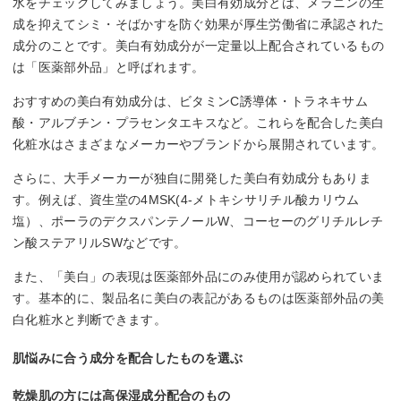
水をチェックしてみましょう。美白有効成分とは、メラニンの生
成を抑えてシミ・そばかすを防ぐ効果が厚生労働省に承認された
成分のことです。美白有効成分が一定量以上配合されているもの
は「医薬部外品」と呼ばれます。
おすすめの美白有効成分は、ビタミンC誘導体・トラネキサム
酸・アルブチン・プラセンタエキスなど。これらを配合した美白
化粧水はさまざまなメーカーやブランドから展開されています。
さらに、大手メーカーが独自に開発した美白有効成分もありま
す。例えば、資生堂の4MSK(4-メトキシサリチル酸カリウム
塩）、ポーラのデクスパンテノールW、コーセーのグリチルレチ
ン酸ステアリルSWなどです。
また、「美白」の表現は医薬部外品にのみ使用が認められていま
す。基本的に、製品名に美白の表記があるものは医薬部外品の美
白化粧水と判断できます。
肌悩みに合う成分を配合したものを選ぶ
乾燥肌の方には高保湿成分配合のもの