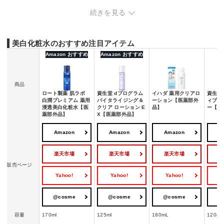
美白化粧水の売れ筋ランキングをチェック
続きを見る
美白化粧水の効果的な使い方・使うタイミング
美白化粧水のおすすめ注目アイテム
Amazon おすすめ
Amazon おすすめ
商品
ロート製薬 肌ラボ
資生堂 dプログラム
イハダ 薬用クリアロ
資生堂 
白潤プレミアム 薬用
バイタライジング＆
ーション【医薬部外
ィブメ
浸透美白化粧水【医
クリア ローション E
品】
ー【医
薬部外品】
X【医薬部外品】
Amazon
Amazon
Amazon
A
楽天市場
楽天市場
楽天市場
販売ページ
Yahoo!
Yahoo!
Yahoo!
Y
@cosme
@cosme
@cosme
@
容量
170ml
125ml
180mL
120ml