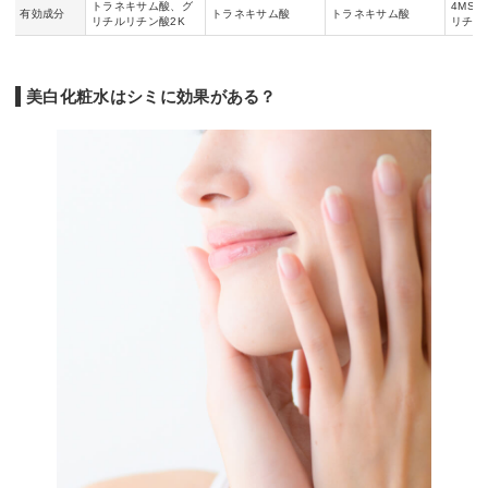
トラネキサム酸、グ
4MSK
有効成分
トラネキサム酸
トラネキサム酸
リチルリチン酸2K
リチル
美白化粧水はシミに効果がある？