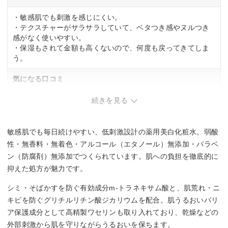
・敏感肌でも刺激を感じにくい。
・テクスチャーがサラサラしていて、ベタつき感やヌルつき
感がなく使いやすい。
・保湿もされて金額も高くないので、何度も戻ってきてしま
う。
気になる口コミ
・肌荒れをしている状態で使うとピリピリと染みることがあ
続きを見る
る。
敏感肌でも毎日続けやすい、低刺激設計の薬用美白化粧水。弱酸
性・無香料・無着色・アルコール（エタノール）無添加・パラベ
ン（防腐剤）無添加でつくられています。肌への負担を徹底的に
抑えた処方が魅力です。
シミ・そばかすを防ぐ有効成分m-トラネキサム酸と、肌荒れ・ニ
キビを防ぐグリチルリチン酸ジカリウムを配合。肌うるおいバリ
ア保護成分として高精製ワセリンも取り入れており、乾燥などの
外部刺激から肌を守りながらうるおいを保ちます。