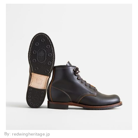
By:
redwingheritage.jp