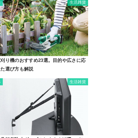
生活雑貨
4
芝刈り機のおすすめ23選。目的や広さに応
じた選び方も解説
生活雑貨
5