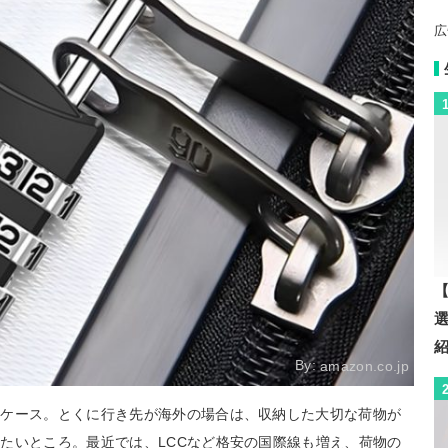
広
【
By:
amazon.co.jp
ツケース。とくに行き先が海外の場合は、収納した大切な荷物が
たいところ。最近では、LCCなど格安の国際線も増え、荷物の