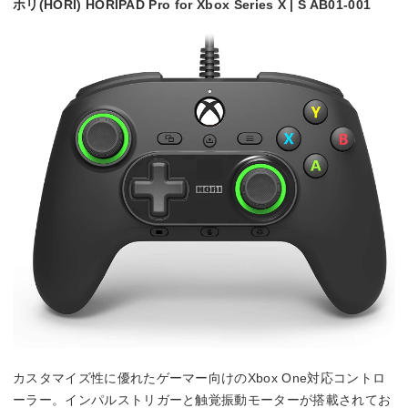
ホリ(HORI) HORIPAD Pro for Xbox Series X | S AB01-001
カスタマイズ性に優れたゲーマー向けのXbox One対応コントロ
ーラー。インパルストリガーと触覚振動モーターが搭載されてお