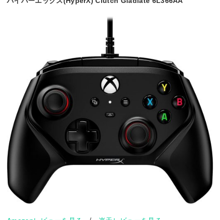
ハイパーエックス(HyperX) Clutch Gladiate 6L366AA