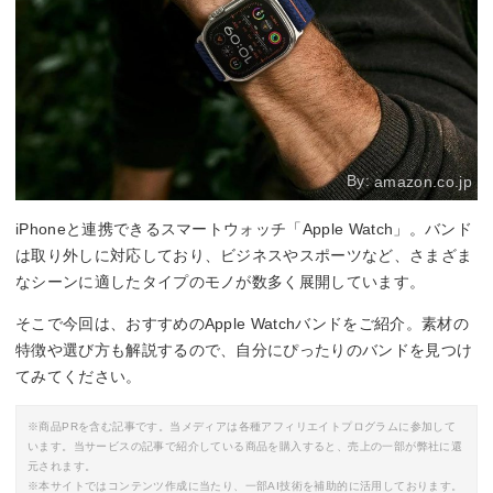
By:
amazon.co.jp
iPhoneと連携できるスマートウォッチ「Apple Watch」。バンド
は取り外しに対応しており、ビジネスやスポーツなど、さまざま
なシーンに適したタイプのモノが数多く展開しています。
そこで今回は、おすすめのApple Watchバンドをご紹介。素材の
特徴や選び方も解説するので、自分にぴったりのバンドを見つけ
てみてください。
※商品PRを含む記事です。当メディアは各種アフィリエイトプログラムに参加して
います。当サービスの記事で紹介している商品を購入すると、売上の一部が弊社に還
元されます。
※本サイトではコンテンツ作成に当たり、一部AI技術を補助的に活用しております。